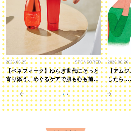
2026.06.25
SPONSORED
2026.06.26
【ベネフィーク】ゆらぎ世代にそっと
【アムジ
寄り添う、めぐるケアで肌も心も前向
したら…
きに
すか？