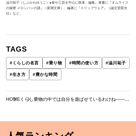
澁川祐子（しぶかわゆうこ）●食や工芸を中心に執筆、編集。著書に『オムライス
の秘密 メロンパンの謎』（新潮文庫）、編著に『スリップウェア』（誠文堂新光
社）など。
TAGS
#
くらしの名言
#
乗り物
#
時間の使い方
#
澁川祐子
#
生き方
#
豊かな時間
HOME
くらし
乗物の中では自分を遊ばせているわけね――増
田れい子（毎日新聞編集委員）