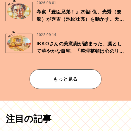
4
No.
2026.08.01
考察『豊臣兄弟！』29話 仇、光秀（要
潤）が秀吉（池松壮亮）を動かす。天下
に向けた兄弟の分岐点。
5
No.
2022.09.14
IKKOさんの美意識が詰まった、凛とし
て華やかな自宅。「整理整頓は心のリズ
ムが乱されないための作業」。
もっと見る
注目の記事