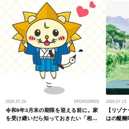
2026.07.24
SPONSORED
2026.07.13
令和9年3月末の期限を迎える前に。家
【リゾナ
を受け継いだら知っておきたい「相続
はの醍醐
登記の義務化」
アペロ