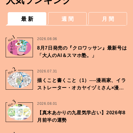
人気ランキング
最 新
週 間
月 間
1
No.
2026.08.06
8月7日発売の『クロワッサン』最新号は
「大人のAI＆スマホ塾。」
2
No.
2026.07.31
描くこと書くこと（1）──漫画家、イラ
ストレーター・オカヤイヅミさん×漫画
家・鶴谷香央理さん
3
No.
2026.08.01
【真木あかりの九星気学占い】2026年8
月前半の運勢