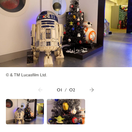
© & TM Lucasfilm Ltd.
01
/
02