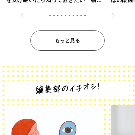
登記の義務化」
アペロ
もっと見る