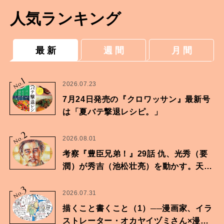
人気ランキング
最 新
週 間
月 間
1
No.
2026.07.23
7月24日発売の『クロワッサン』最新号
は「夏バテ撃退レシピ。」
2
No.
2026.08.01
考察『豊臣兄弟！』29話 仇、光秀（要
潤）が秀吉（池松壮亮）を動かす。天下
に向けた兄弟の分岐点。
3
No.
2026.07.31
描くこと書くこと（1）──漫画家、イラ
ストレーター・オカヤイヅミさん×漫画