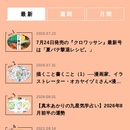
最 新
週 間
月 間
1
No.
2026.07.23
7月24日発売の『クロワッサン』最新号
は「夏バテ撃退レシピ。」
2
No.
2026.07.31
描くこと書くこと（1）──漫画家、イラ
ストレーター・オカヤイヅミさん×漫画
家・鶴谷香央理さん
3
No.
2026.08.01
【真木あかりの九星気学占い】2026年8
月前半の運勢
4
No.
2022.09.14