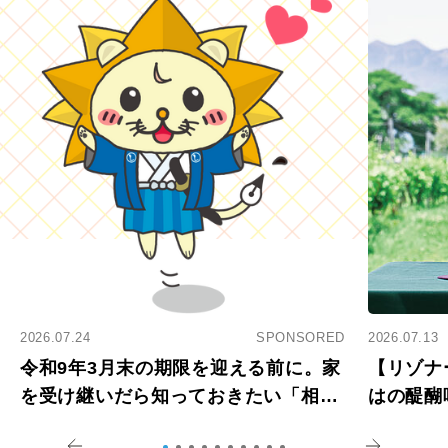
2026.07.24
SPONSORED
2026.07.13
令和9年3月末の期限を迎える前に。家
【リゾナ
を受け継いだら知っておきたい「相続
はの醍醐
登記の義務化」
アペロ