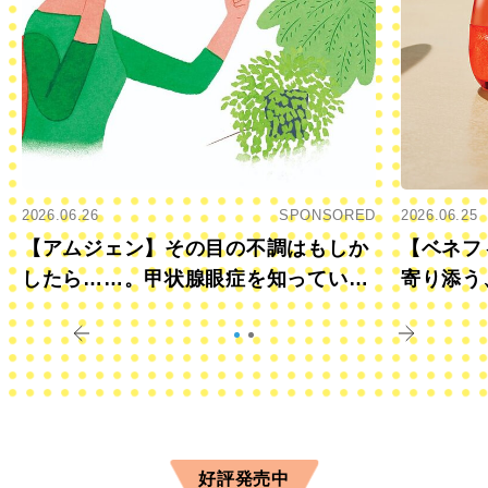
2026.06.26
SPONSORED
2026.06.25
【アムジェン】その目の不調はもしか
【ベネフ
したら……。甲状腺眼症を知っていま
寄り添う
すか？
きに
好評発売中