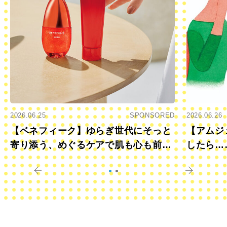
2026.06.25
SPONSORED
2026.06.26
【ベネフィーク】ゆらぎ世代にそっと
【アムジ
寄り添う、めぐるケアで肌も心も前向
したら…
きに
すか？