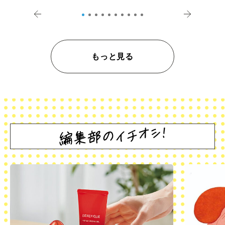
登記の義務化」
アペロ
もっと見る