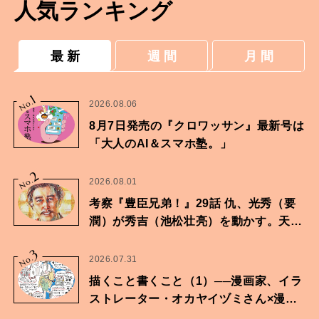
人気ランキング
最 新
週 間
月 間
1
No.
2026.08.06
8月7日発売の『クロワッサン』最新号は
「大人のAI＆スマホ塾。」
2
No.
2026.08.01
考察『豊臣兄弟！』29話 仇、光秀（要
潤）が秀吉（池松壮亮）を動かす。天下
に向けた兄弟の分岐点。
3
No.
2026.07.31
描くこと書くこと（1）──漫画家、イラ
ストレーター・オカヤイヅミさん×漫画
家・鶴谷香央理さん