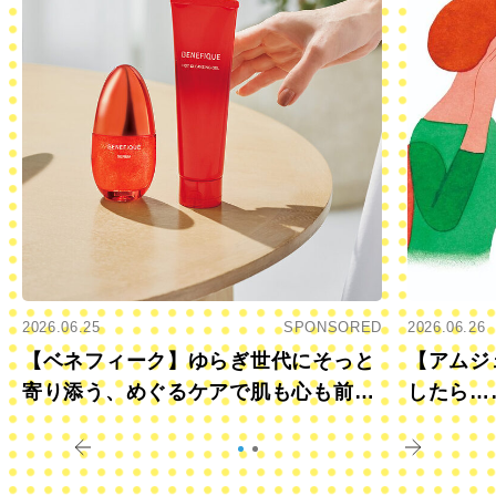
2026.06.25
SPONSORED
2026.06.26
【ベネフィーク】ゆらぎ世代にそっと
【アムジ
寄り添う、めぐるケアで肌も心も前向
したら…
きに
すか？