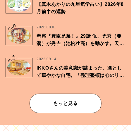
【真木あかりの九星気学占い】2026年8
月前半の運勢
4
No.
2026.08.01
考察『豊臣兄弟！』29話 仇、光秀（要
潤）が秀吉（池松壮亮）を動かす。天下
に向けた兄弟の分岐点。
5
No.
2022.09.14
IKKOさんの美意識が詰まった、凛とし
て華やかな自宅。「整理整頓は心のリズ
ムが乱されないための作業」。
もっと見る