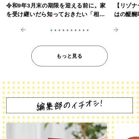
令和9年3月末の期限を迎える前に。家
【リゾナ
を受け継いだら知っておきたい「相続
はの醍醐
登記の義務化」
アペロ
もっと見る