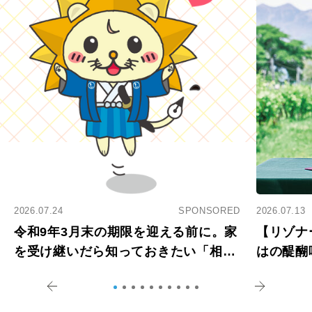
2026.07.24
SPONSORED
2026.07.13
令和9年3月末の期限を迎える前に。家
【リゾナ
を受け継いだら知っておきたい「相続
はの醍醐
登記の義務化」
アペロ