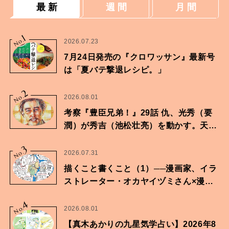
最 新
週 間
月 間
1
No.
2026.07.23
7月24日発売の『クロワッサン』最新号
は「夏バテ撃退レシピ。」
2
No.
2026.08.01
考察『豊臣兄弟！』29話 仇、光秀（要
潤）が秀吉（池松壮亮）を動かす。天下
に向けた兄弟の分岐点。
3
No.
2026.07.31
描くこと書くこと（1）──漫画家、イラ
ストレーター・オカヤイヅミさん×漫画
家・鶴谷香央理さん
4
No.
2026.08.01
【真木あかりの九星気学占い】2026年8