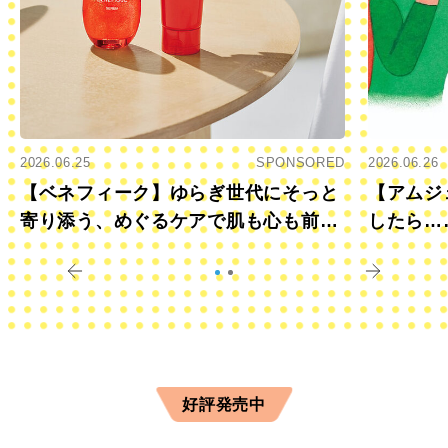
2026.06.25
SPONSORED
2026.06.26
【ベネフィーク】ゆらぎ世代にそっと
【アムジ
寄り添う、めぐるケアで肌も心も前向
したら…
きに
すか？
好評発売中