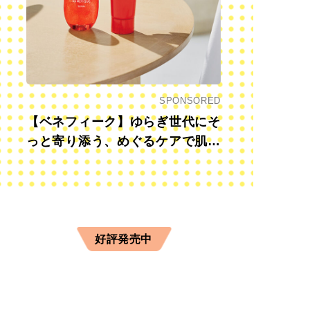
SPONSORED
【ベネフィーク】ゆらぎ世代にそ
っと寄り添う、めぐるケアで肌も
心も前向きに
好評発売中