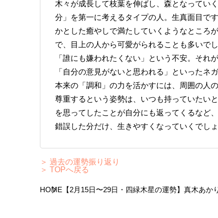
木々が成長して枝葉を伸ばし、森となってい
分」を第一に考えるタイプの人。生真面目で
かとした癒やしで満たしていくようなところ
で、目上の人から可愛がられることも多いで
「誰にも嫌われたくない」という不安。それ
「自分の意見がないと思われる」といったネ
本来の「調和」の力を活かすには、周囲の人
尊重するという姿勢は、いつも持っていたい
を思ってしたことが自分にも返ってくるなど
錯誤した分だけ、生きやすくなっていくでし
＞ 過去の運勢振り返り
＞ TOPへ戻る
HOME
【2月15日〜29日・四緑木星の運勢】真木あか