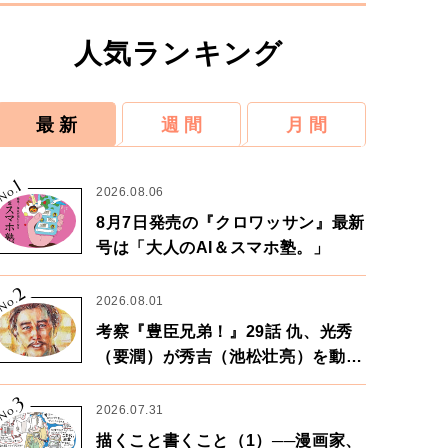
人気ランキング
最 新
週 間
月 間
1
No.
2026.08.06
8月7日発売の『クロワッサン』最新
号は「大人のAI＆スマホ塾。」
2
No.
2026.08.01
考察『豊臣兄弟！』29話 仇、光秀
（要潤）が秀吉（池松壮亮）を動か
す。天下に向けた兄弟の分岐点。
3
No.
2026.07.31
描くこと書くこと（1）──漫画家、