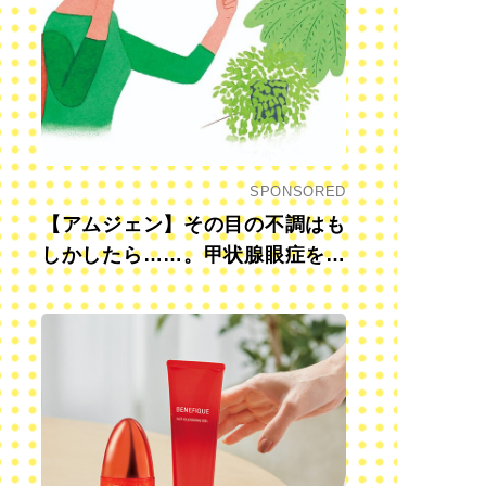
SPONSORED
【アムジェン】その目の不調はも
しかしたら……。甲状腺眼症を知
っていますか？