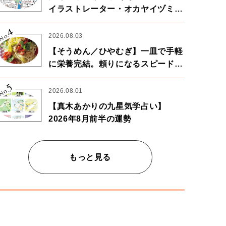
イラストレーター・オカヤイヅミさ
ん×漫画家・鶴谷香央理さん
4
No.
2026.08.03
【そうめん／ひやむぎ】一皿で手軽
に栄養完結。頼りになるスピードパ
ワー麺
5
No.
2026.08.01
【真木あかりの九星気学占い】
2026年8月前半の運勢
もっと見る