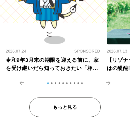
2026.07.24
SPONSORED
2026.07.13
令和9年3月末の期限を迎える前に。家
【リゾナ
を受け継いだら知っておきたい「相続
はの醍醐
登記の義務化」
アペロ
もっと見る