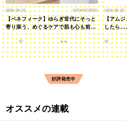
2026.06.25
SPONSORED
2026.06.26
【ベネフィーク】ゆらぎ世代にそっと
【アムジ
寄り添う、めぐるケアで肌も心も前向
したら…
きに
すか？
好評発売中
オススメの連載