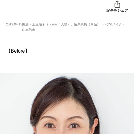
記事をシェア
2019.04.15
撮影・玉置順子（t.cube／人物）、角戸菜摘（商品） ヘア&メイク・
山本浩未
【Before】