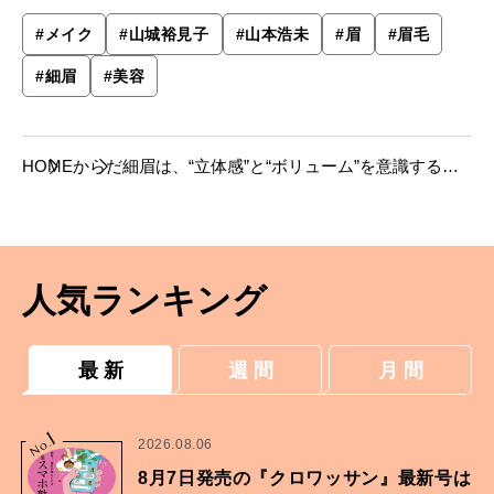
#
メイク
#
山城裕見子
#
山本浩未
#
眉
#
眉毛
#
細眉
#
美容
HOME
からだ
細眉は、“立体感”と“ボリューム”を意識する。
【山本浩未さんのメイク術】
人気ランキング
最 新
週 間
月 間
1
No.
2026.08.06
8月7日発売の『クロワッサン』最新号は