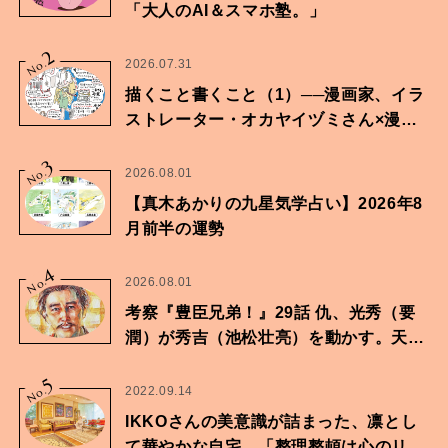
「大人のAI＆スマホ塾。」
2
No.
2026.07.31
描くこと書くこと（1）──漫画家、イラ
ストレーター・オカヤイヅミさん×漫画
家・鶴谷香央理さん
3
No.
2026.08.01
【真木あかりの九星気学占い】2026年8
月前半の運勢
4
No.
2026.08.01
考察『豊臣兄弟！』29話 仇、光秀（要
潤）が秀吉（池松壮亮）を動かす。天下
に向けた兄弟の分岐点。
5
No.
2022.09.14
IKKOさんの美意識が詰まった、凛とし
て華やかな自宅。「整理整頓は心のリズ