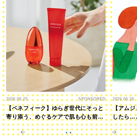
2026.06.25
SPONSORED
2026.06.26
【ベネフィーク】ゆらぎ世代にそっと
【アムジ
寄り添う、めぐるケアで肌も心も前向
したら…
きに
すか？