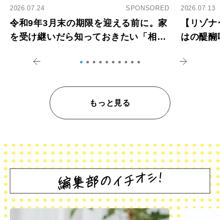
2026.07.24
SPONSORED
2026.07.13
令和9年3月末の期限を迎える前に。家
【リゾナ
を受け継いだら知っておきたい「相続
はの醍醐
登記の義務化」
アペロ
もっと見る