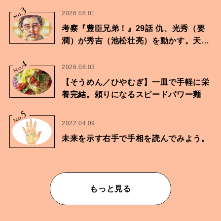
3
No.
2026.08.01
考察『豊臣兄弟！』29話 仇、光秀（要
潤）が秀吉（池松壮亮）を動かす。天下
に向けた兄弟の分岐点。
4
No.
2026.08.03
【そうめん／ひやむぎ】一皿で手軽に栄
養完結。頼りになるスピードパワー麺
5
No.
2022.04.09
未来を示す右手で手相を読んでみよう。
もっと見る