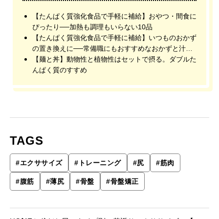
【たんぱく質強化食品で手軽に補給】おやつ・間食に
ぴったり──加熱も調理もいらない10品
【たんぱく質強化食品で手軽に補給】いつものおかず
の置き換えに──常備職にもおすすめなおかずと汁物
11品
【麺と丼】動物性と植物性はセットで摂る。ダブルた
んぱく質のすすめ
TAGS
#
エクササイズ
#
トレーニング
#
尻
#
筋肉
#
腹筋
#
薄尻
#
骨盤
#
骨盤矯正