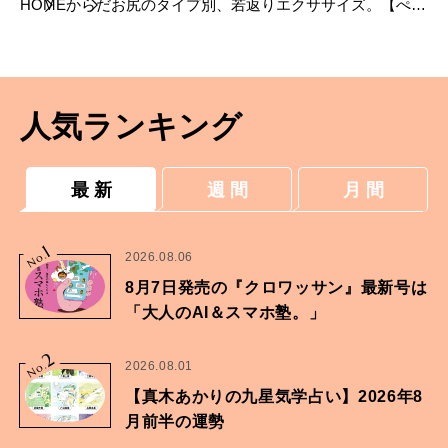
HOME
からだ
お尻のタイプ別、若返りエクササイズ。【ぺっ
たんこ薄尻タイプ】
人気ランキング
最 新
週 間
月 間
1
No.
2026.08.06
8月7日発売の『クロワッサン』最新号は
「大人のAI＆スマホ塾。」
2
No.
2026.08.01
【真木あかりの九星気学占い】2026年8
月前半の運勢