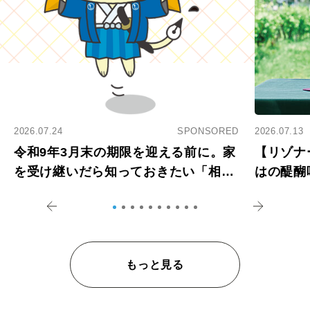
2026.07.24
SPONSORED
2026.07.13
令和9年3月末の期限を迎える前に。家
【リゾナ
を受け継いだら知っておきたい「相続
はの醍醐
登記の義務化」
アペロ
もっと見る