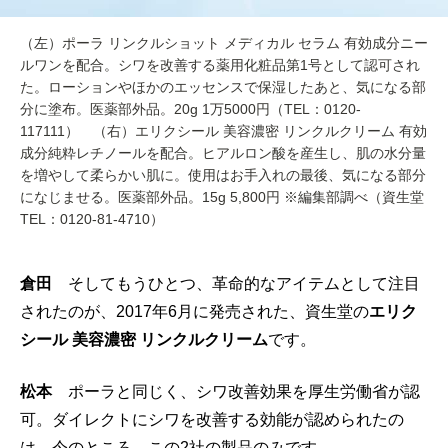
（左）ポーラ リンクルショット メディカル セラム 有効成分ニー
ルワンを配合。シワを改善する薬用化粧品第1号として認可され
た。ローションやほかのエッセンスで保湿したあと、気になる部
分に塗布。医薬部外品。20g 1万5000円（TEL：0120-
117111） （右）エリクシール 美容濃密 リンクルクリーム 有効
成分純粋レチノールを配合。ヒアルロン酸を産生し、肌の水分量
を増やして柔らかい肌に。使用はお手入れの最後、気になる部分
になじませる。医薬部外品。15g 5,800円 ※編集部調べ（資生堂
TEL：0120-81-4710）
倉田
そしてもうひとつ、革命的なアイテムとして注目
されたのが、2017年6月に発売された、資生堂の
エリク
シール 美容濃密 リンクルクリーム
です。
松本
ポーラと同じく、シワ改善効果を厚生労働省が認
可。ダイレクトにシワを改善する効能が認められたの
は、今のところ、この2社の製品のみです。