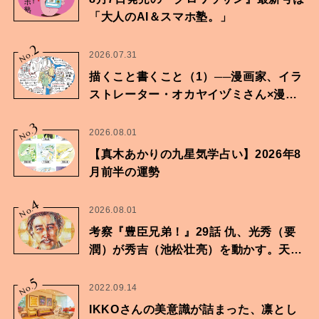
「大人のAI＆スマホ塾。」
2
No.
2026.07.31
描くこと書くこと（1）──漫画家、イラ
ストレーター・オカヤイヅミさん×漫画
家・鶴谷香央理さん
3
No.
2026.08.01
【真木あかりの九星気学占い】2026年8
月前半の運勢
4
No.
2026.08.01
考察『豊臣兄弟！』29話 仇、光秀（要
潤）が秀吉（池松壮亮）を動かす。天下
に向けた兄弟の分岐点。
5
No.
2022.09.14
IKKOさんの美意識が詰まった、凛とし