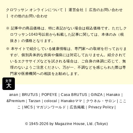
クロワッサン オンラインについて
運営会社
広告のお問い合わせ
その他のお問い合わせ
記事中の商品価格は、特に表記がない場合は税込価格です。ただしク
ロワッサン1043号以前から転載した記事に関しては、本体のみ（税
抜き）の価格となります。
本サイトで紹介している健康情報は、専門家への取材を行っておりま
すが、個別具体的な疾病や傷病には対応しておりません。紹介されて
いるエクササイズなどを試される場合は、ご自身の体調に応じて、無
理のないようご注意ください。万が一、不調などを感じられた際は専
門家や医療機関への相談をお勧めします。
文字
大
anan
｜
BRUTUS
｜
POPEYE
｜
Casa BRUTUS
｜
GINZA
｜
Hanako
｜
&Premium
｜
Tarzan
｜
colocal
｜
Hanakoママ
｜
クウネル・サロン
|
ここ
こ
|
MCS
|
マガジンワールド
｜
広告掲載
｜
Privacy Policy
|
© 1945-2026 by Magazine House, Ltd. (Tokyo)