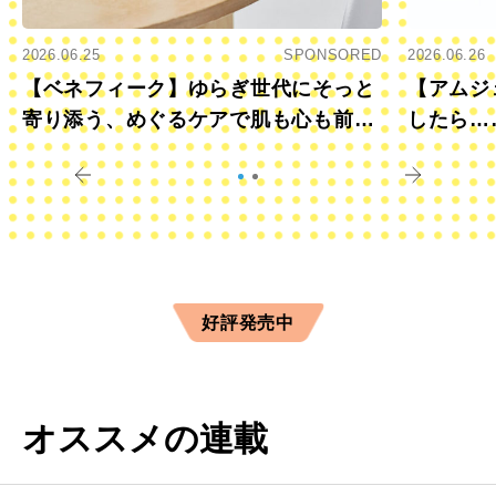
2026.06.25
SPONSORED
2026.06.26
【ベネフィーク】ゆらぎ世代にそっと
【アムジ
寄り添う、めぐるケアで肌も心も前向
したら…
きに
すか？
好評発売中
オススメの連載