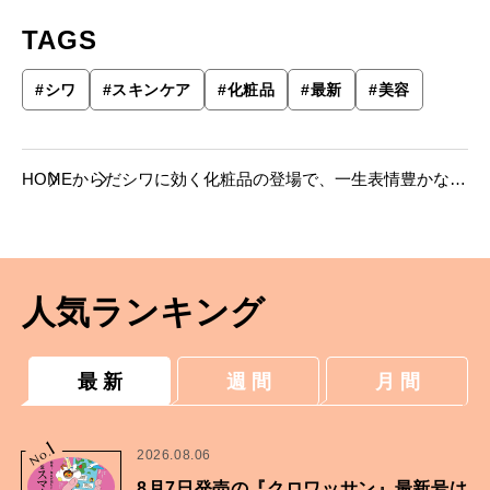
TAGS
#
シワ
#
スキンケア
#
化粧品
#
最新
#
美容
HOME
からだ
シワに効く化粧品の登場で、一生表情豊かな人
でいられそう。
人気ランキング
最 新
週 間
月 間
1
No.
2026.08.06
8月7日発売の『クロワッサン』最新号は