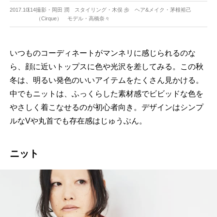
2017.10.14
撮影・岡田 潤 スタイリング・木俣 歩 ヘア&メイク・茅根裕己
（Cirque） モデル・高橋奈々
いつものコーディネートがマンネリに感じられるのな
ら、顔に近いトップスに色や光沢を差してみる。この秋
冬は、明るい発色のいいアイテムをたくさん見かける。
中でもニットは、ふっくらした素材感でビビッドな色を
やさしく着こなせるのが初心者向き。デザインはシンプ
ルなVや丸首でも存在感はじゅうぶん。
ニット