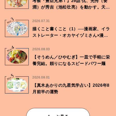
考察『豊臣兄弟！』29話 仇、光秀（要
潤）が秀吉（池松壮亮）を動かす。天下
に向けた兄弟の分岐点。
3
No.
2026.07.31
描くこと書くこと（1）──漫画家、イラ
ストレーター・オカヤイヅミさん×漫画
家・鶴谷香央理さん
4
No.
2026.08.03
【そうめん／ひやむぎ】一皿で手軽に栄
養完結。頼りになるスピードパワー麺
5
No.
2026.08.01
【真木あかりの九星気学占い】2026年8
月前半の運勢