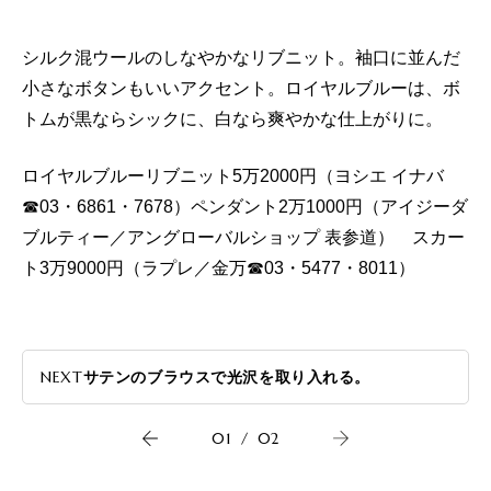
シルク混ウールのしなやかなリブニット。袖口に並んだ
小さなボタンもいいアクセント。ロイヤルブルーは、ボ
トムが黒ならシックに、白なら爽やかな仕上がりに。
ロイヤルブルーリブニット5万2000円（ヨシエ イナバ
☎︎03・6861・7678）ペンダント2万1000円（アイジーダ
ブルティー／アングローバルショップ 表参道） スカー
ト3万9000円（ラプレ／金万☎︎03・5477・8011）
NEXT
サテンのブラウスで光沢を取り入れる。
01
/
02