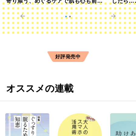
寄り添う、めぐるケアで肌も心も前向
したら…
きに
すか？
好評発売中
オススメの連載