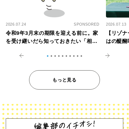
2026.07.24
SPONSORED
2026.07.13
令和9年3月末の期限を迎える前に。家
【リゾナ
を受け継いだら知っておきたい「相続
はの醍醐
登記の義務化」
アペロ
もっと見る