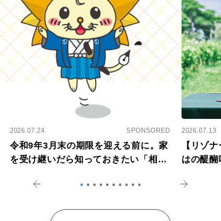
2026.07.24
SPONSORED
2026.07.13
令和9年3月末の期限を迎える前に。家
【リゾナ
を受け継いだら知っておきたい「相続
はの醍醐
登記の義務化」
アペロ