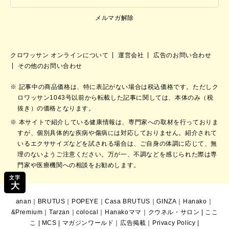
メルマガ解除
クロワッサン オンラインについて
運営会社
広告のお問い合わせ
その他のお問い合わせ
記事中の商品価格は、特に表記がない場合は税込価格です。ただしク
ロワッサン1043号以前から転載した記事に関しては、本体のみ（税
抜き）の価格となります。
本サイトで紹介している健康情報は、専門家への取材を行っておりま
すが、個別具体的な疾病や傷病には対応しておりません。紹介されて
いるエクササイズなどを試される場合は、ご自身の体調に応じて、無
理のないようご注意ください。万が一、不調などを感じられた際は専
門家や医療機関への相談をお勧めします。
文字
大
anan
｜
BRUTUS
｜
POPEYE
｜
Casa BRUTUS
｜
GINZA
｜
Hanako
｜
&Premium
｜
Tarzan
｜
colocal
｜
Hanakoママ
｜
クウネル・サロン
|
ここ
こ
|
MCS
|
マガジンワールド
｜
広告掲載
｜
Privacy Policy
|