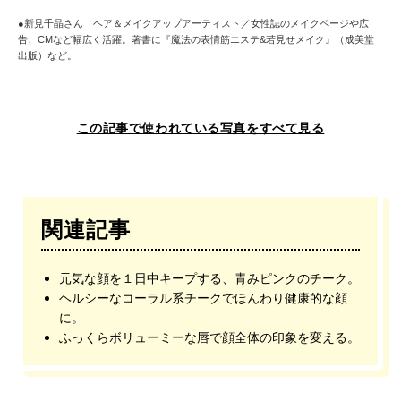
●新見千晶さん ヘア＆メイクアップアーティスト／女性誌のメイクページや広
告、CMなど幅広く活躍。著書に『魔法の表情筋エステ&若見せメイク』（成美堂
出版）など。
この記事で使われている写真をすべて見る
関連記事
元気な顔を１日中キープする、青みピンクのチーク。
ヘルシーなコーラル系チークでほんわり健康的な顔
に。
ふっくらボリューミーな唇で顔全体の印象を変える。