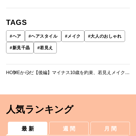
TAGS
#
ヘア
#
ヘアスタイル
#
メイク
#
大人のおしゃれ
#
新見千晶
#
若見え
HOME
からだ
【後編】マイナス10歳を約束、若見えメイク＆
ヘアを伝授。
人気ランキング
最 新
週 間
月 間