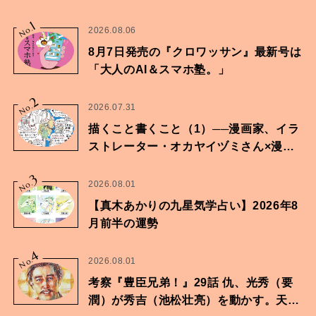
1
No.
2026.08.06
8月7日発売の『クロワッサン』最新号は
「大人のAI＆スマホ塾。」
2
No.
2026.07.31
描くこと書くこと（1）──漫画家、イラ
ストレーター・オカヤイヅミさん×漫画
家・鶴谷香央理さん
3
No.
2026.08.01
【真木あかりの九星気学占い】2026年8
月前半の運勢
4
No.
2026.08.01
考察『豊臣兄弟！』29話 仇、光秀（要
潤）が秀吉（池松壮亮）を動かす。天下