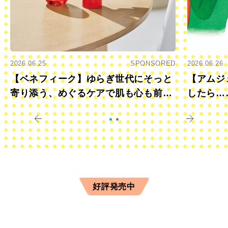
2026.06.25
SPONSORED
2026.06.26
【ベネフィーク】ゆらぎ世代にそっと
【アムジ
寄り添う、めぐるケアで肌も心も前向
したら…
きに
すか？
好評発売中