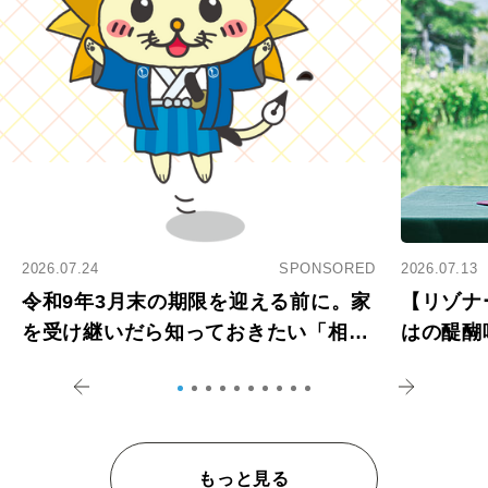
2026.07.24
SPONSORED
2026.07.13
令和9年3月末の期限を迎える前に。家
【リゾナ
を受け継いだら知っておきたい「相続
はの醍醐
登記の義務化」
アペロ
もっと見る