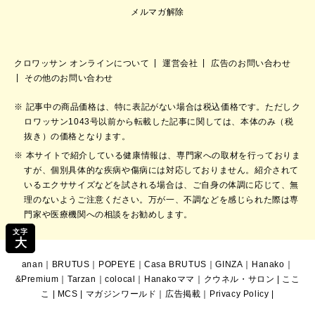
メルマガ解除
クロワッサン オンラインについて
運営会社
広告のお問い合わせ
その他のお問い合わせ
記事中の商品価格は、特に表記がない場合は税込価格です。ただしク
ロワッサン1043号以前から転載した記事に関しては、本体のみ（税
抜き）の価格となります。
本サイトで紹介している健康情報は、専門家への取材を行っておりま
すが、個別具体的な疾病や傷病には対応しておりません。紹介されて
いるエクササイズなどを試される場合は、ご自身の体調に応じて、無
理のないようご注意ください。万が一、不調などを感じられた際は専
門家や医療機関への相談をお勧めします。
文字
大
anan
｜
BRUTUS
｜
POPEYE
｜
Casa BRUTUS
｜
GINZA
｜
Hanako
｜
&Premium
｜
Tarzan
｜
colocal
｜
Hanakoママ
｜
クウネル・サロン
|
ここ
こ
|
MCS
|
マガジンワールド
｜
広告掲載
｜
Privacy Policy
|