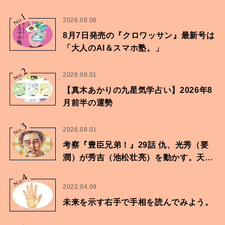
1
No.
2026.08.06
8月7日発売の『クロワッサン』最新号は
「大人のAI＆スマホ塾。」
2
No.
2026.08.01
【真木あかりの九星気学占い】2026年8
月前半の運勢
3
No.
2026.08.01
考察『豊臣兄弟！』29話 仇、光秀（要
潤）が秀吉（池松壮亮）を動かす。天下
に向けた兄弟の分岐点。
4
No.
2022.04.09
未来を示す右手で手相を読んでみよう。