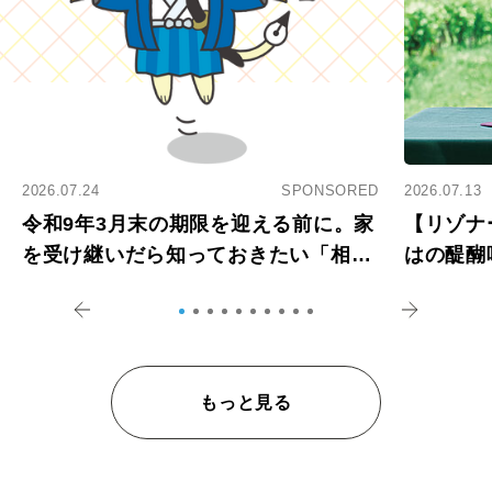
2026.07.24
SPONSORED
2026.07.13
令和9年3月末の期限を迎える前に。家
【リゾナ
を受け継いだら知っておきたい「相続
はの醍醐
登記の義務化」
アペロ
もっと見る