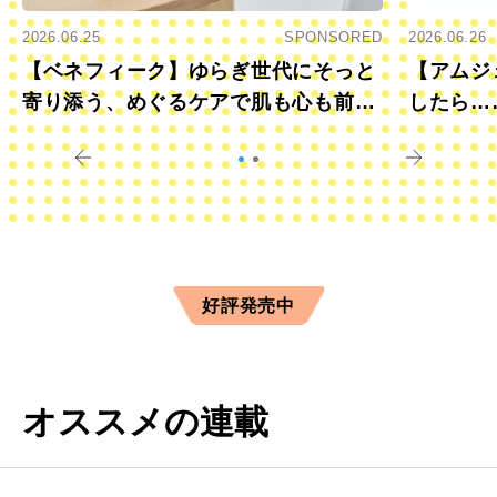
2026.06.25
SPONSORED
2026.06.26
【ベネフィーク】ゆらぎ世代にそっと
【アムジ
寄り添う、めぐるケアで肌も心も前向
したら…
きに
すか？
好評発売中
オススメの連載