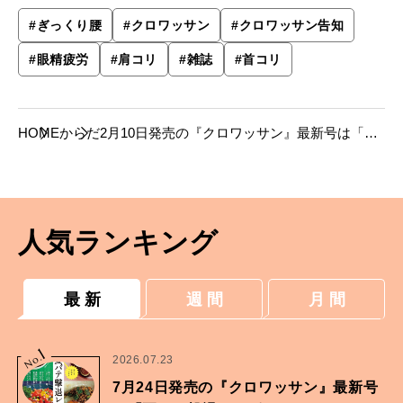
#
ぎっくり腰
#
クロワッサン
#
クロワッサン告知
#
眼精疲労
#
肩コリ
#
雑誌
#
首コリ
HOME
からだ
2月10日発売の『クロワッサン』最新号は「コ
リとり大全。」
人気ランキング
最 新
週 間
月 間
1
No.
2026.07.23
7月24日発売の『クロワッサン』最新号