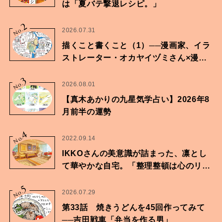
は「夏バテ撃退レシピ。」
2
No.
2026.07.31
描くこと書くこと（1）──漫画家、イラ
ストレーター・オカヤイヅミさん×漫画
家・鶴谷香央理さん
3
No.
2026.08.01
【真木あかりの九星気学占い】2026年8
月前半の運勢
4
No.
2022.09.14
IKKOさんの美意識が詰まった、凛とし
て華やかな自宅。「整理整頓は心のリズ
ムが乱されないための作業」。
5
No.
2026.07.29
第33話 焼きうどんを45回作ってみて
──吉田戦車「弁当を作る男」