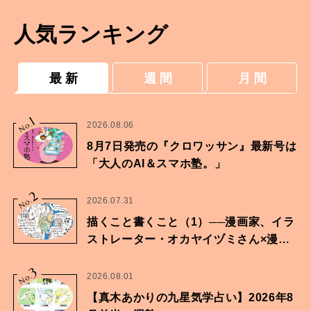
人気ランキング
最 新
週 間
月 間
1
No.
2026.08.06
8月7日発売の『クロワッサン』最新号は
「大人のAI＆スマホ塾。」
2
No.
2026.07.31
描くこと書くこと（1）──漫画家、イラ
ストレーター・オカヤイヅミさん×漫画
家・鶴谷香央理さん
3
No.
2026.08.01
【真木あかりの九星気学占い】2026年8