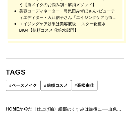
う【眉メイクのお悩み別・解消メソッド】
美容コーディネーター・弓気田みずほさん×ビューテ
ィエディター・入江信子さん「エイジングケアも悩み
改善も。化粧水の進化が止まらない！」【信頼コスメ
エイジングケア効果は美容液級！ スター化粧水
化粧水部門】
BIG4【信頼コスメ 化粧水部門】
TAGS
#
ベースメイク
#
信頼コスメ
#
高松由佳
HOME
からだ
〈仕上げ編〉細部のくすみは最後に──血色カ
ラーで透明感を強調【信頼コスメ ベースメイ
ク部門】