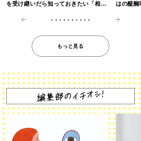
を受け継いだら知っておきたい「相続
はの醍醐
登記の義務化」
アペロ
もっと見る