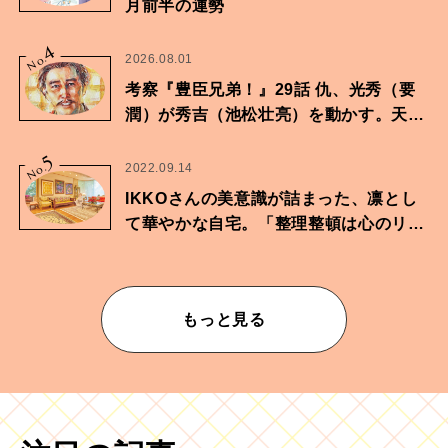
月前半の運勢
4
No.
2026.08.01
考察『豊臣兄弟！』29話 仇、光秀（要
潤）が秀吉（池松壮亮）を動かす。天下
に向けた兄弟の分岐点。
5
No.
2022.09.14
IKKOさんの美意識が詰まった、凛とし
て華やかな自宅。「整理整頓は心のリズ
ムが乱されないための作業」。
もっと見る