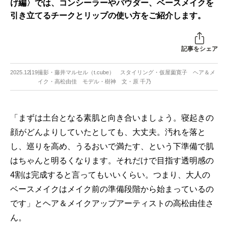
げ編〉では、コンシーラーやパウダー、ベースメイクを
引き立てるチークとリップの使い方をご紹介します。
記事をシェア
2025.12.19
撮影・藤井マルセル（t.cube） スタイリング・仮屋薗寛子 ヘア＆メ
イク・高松由佳 モデル・樹神 文・原 千乃
「まずは土台となる素肌と向き合いましょう。寝起きの
顔がどんよりしていたとしても、大丈夫。汚れを落と
し、巡りを高め、うるおいで満たす、という下準備で肌
はちゃんと明るくなります。それだけで目指す透明感の
4割は完成すると言ってもいいくらい。つまり、大人の
ベースメイクはメイク前の準備段階から始まっているの
です」とヘア＆メイクアップアーティストの高松由佳さ
ん。