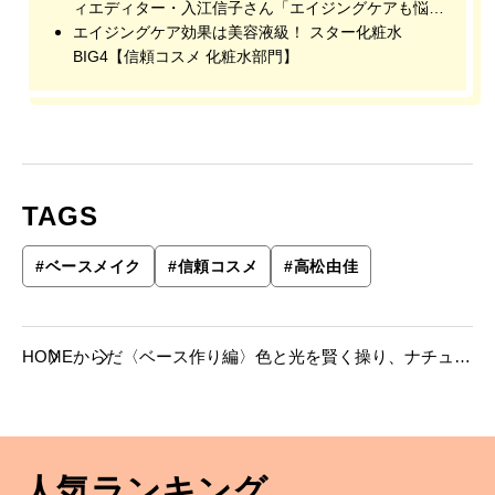
ィエディター・入江信子さん「エイジングケアも悩み
改善も。化粧水の進化が止まらない！」【信頼コスメ
エイジングケア効果は美容液級！ スター化粧水
化粧水部門】
BIG4【信頼コスメ 化粧水部門】
TAGS
#
ベースメイク
#
信頼コスメ
#
高松由佳
HOME
からだ
〈ベース作り編〉色と光を賢く操り、ナチュラ
ルにトーンアップ【信頼コスメ ベースメイク
部門】
人気ランキング