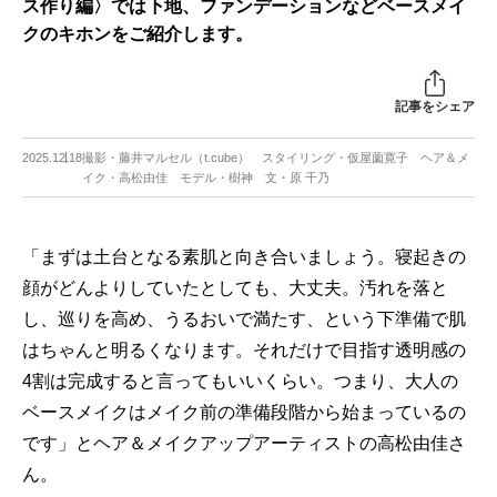
ス作り編〉では下地、ファンデーションなどベースメイ
クのキホンをご紹介します。
記事をシェア
2025.12.18
撮影・藤井マルセル（t.cube） スタイリング・仮屋薗寛子 ヘア＆メ
イク・高松由佳 モデル・樹神 文・原 千乃
「まずは土台となる素肌と向き合いましょう。寝起きの
顔がどんよりしていたとしても、大丈夫。汚れを落と
し、巡りを高め、うるおいで満たす、という下準備で肌
はちゃんと明るくなります。それだけで目指す透明感の
4割は完成すると言ってもいいくらい。つまり、大人の
ベースメイクはメイク前の準備段階から始まっているの
です」とヘア＆メイクアップアーティストの高松由佳さ
ん。