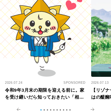
2026.07.24
SPONSORED
2026.07.13
令和9年3月末の期限を迎える前に。家
【リゾナ
を受け継いだら知っておきたい「相続
はの醍醐
登記の義務化」
アペロ