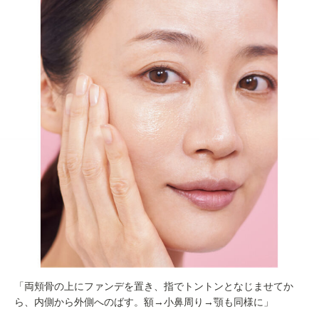
「両頬骨の上にファンデを置き、指でトントンとなじませてか
ら、内側から外側へのばす。額→小鼻周り→顎も同様に」