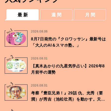
最 新
週 間
月 間
1
No.
2026.08.06
8月7日発売の『クロワッサン』最新号は
「大人のAI＆スマホ塾。」
2
No.
2026.08.01
【真木あかりの九星気学占い】2026年8
月前半の運勢
3
No.
2026.08.01
考察『豊臣兄弟！』29話 仇、光秀（要
潤）が秀吉（池松壮亮）を動かす。天下
に向けた兄弟の分岐点。
4