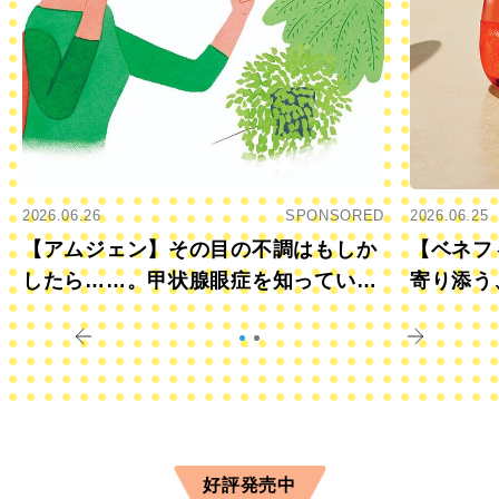
2026.06.26
SPONSORED
2026.06.25
【アムジェン】その目の不調はもしか
【ベネフ
したら……。甲状腺眼症を知っていま
寄り添う
すか？
きに
好評発売中