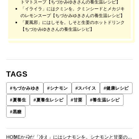
トマトスープ【ちづかみゆきさんの養生温レシピ】
「イライラ」にはクミンを。クミンシードとメカジキ
のレモンスープ【ちづかみゆきさんの養生温レシピ】
「夏風邪」にはしそを。しそと生姜のホットドリンク
【ちづかみゆきさんの養生温レシピ】
TAGS
#
ちづかみゆき
#
シナモン
#
スパイス
#
健康レシピ
#
夏養生
#
夏養生レシピ
#
甘栗
#
養生温レシピ
#
黒糖
HOME
からだ
「冷え」にはシナモンを。シナモンと甘栗のデ