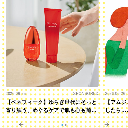
2026.06.25
SPONSORED
2026.06.26
【ベネフィーク】ゆらぎ世代にそっと
【アムジ
寄り添う、めぐるケアで肌も心も前向
したら…
きに
すか？