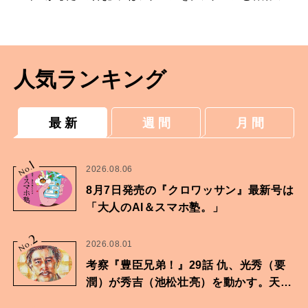
ザートスープ【ちづかみゆきさんの養生温レシ
ピ】
人気ランキング
最 新
週 間
月 間
1
No.
2026.08.06
8月7日発売の『クロワッサン』最新号は
「大人のAI＆スマホ塾。」
2
No.
2026.08.01
考察『豊臣兄弟！』29話 仇、光秀（要
潤）が秀吉（池松壮亮）を動かす。天下
に向けた兄弟の分岐点。