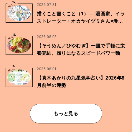
3
No.
2026.07.31
描くこと書くこと（1）──漫画家、イラ
ストレーター・オカヤイヅミさん×漫画
家・鶴谷香央理さん
4
No.
2026.08.03
【そうめん／ひやむぎ】一皿で手軽に栄
養完結。頼りになるスピードパワー麺
5
No.
2026.08.01
【真木あかりの九星気学占い】2026年8
月前半の運勢
もっと見る