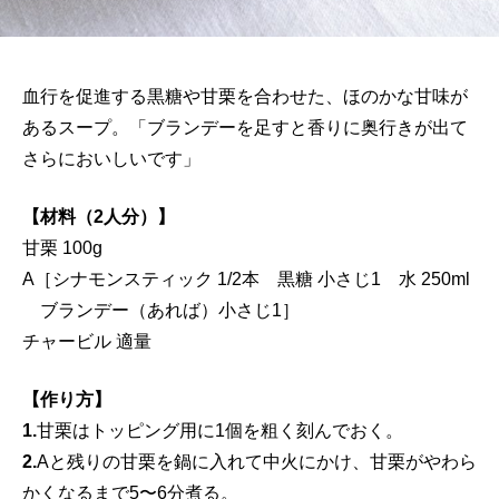
血行を促進する黒糖や甘栗を合わせた、ほのかな甘味が
あるスープ。「ブランデーを足すと香りに奥行きが出て
さらにおいしいです」
【材料（2人分）】
甘栗 100g
A［シナモンスティック 1/2本 黒糖 小さじ1 水 250ml
ブランデー（あれば）小さじ1］
チャービル 適量
【作り方】
1.
甘栗はトッピング用に1個を粗く刻んでおく。
2.
Aと残りの甘栗を鍋に入れて中火にかけ、甘栗がやわら
かくなるまで5〜6分煮る。