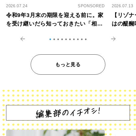
2026.07.24
SPONSORED
2026.07.13
令和9年3月末の期限を迎える前に。家
【リゾナ
を受け継いだら知っておきたい「相続
はの醍醐
登記の義務化」
アペロ
もっと見る