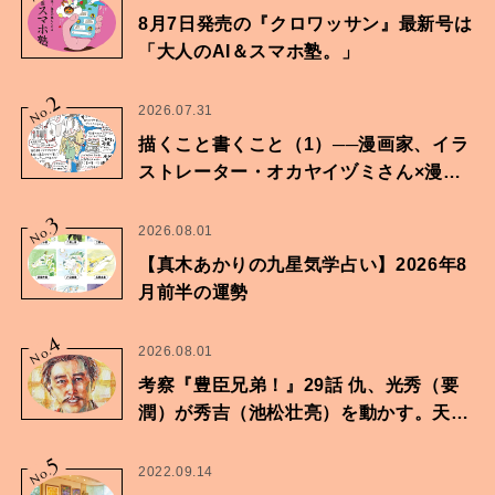
8月7日発売の『クロワッサン』最新号は
「大人のAI＆スマホ塾。」
2
No.
2026.07.31
描くこと書くこと（1）──漫画家、イラ
ストレーター・オカヤイヅミさん×漫画
家・鶴谷香央理さん
3
No.
2026.08.01
【真木あかりの九星気学占い】2026年8
月前半の運勢
4
No.
2026.08.01
考察『豊臣兄弟！』29話 仇、光秀（要
潤）が秀吉（池松壮亮）を動かす。天下
に向けた兄弟の分岐点。
5
No.
2022.09.14