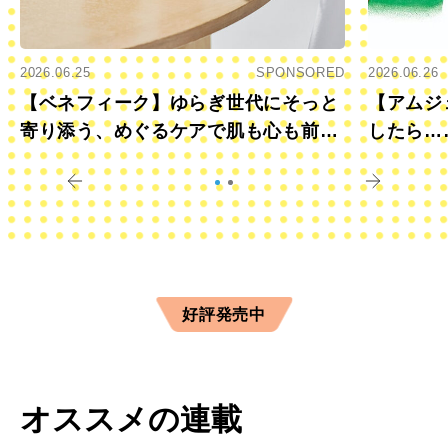
2026.06.25
SPONSORED
2026.06.26
【ベネフィーク】ゆらぎ世代にそっと
【アムジ
寄り添う、めぐるケアで肌も心も前向
したら…
きに
すか？
好評発売中
オススメの連載