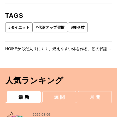
TAGS
#
ダイエット
#
代謝アップ習慣
#
痩せ技
HOME
からだ
太りにくく、燃えやすい体を作る、朝の代謝ア
ップ習慣８。
人気ランキング
最 新
週 間
月 間
1
No.
2026.08.06