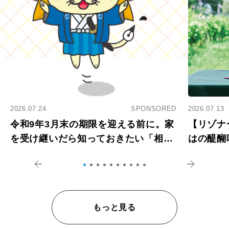
2026.07.24
SPONSORED
2026.07.13
令和9年3月末の期限を迎える前に。家
【リゾナ
を受け継いだら知っておきたい「相続
はの醍醐
登記の義務化」
アペロ
もっと見る