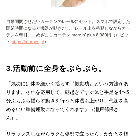
自動開閉させたいカーテンのレールにセット。スマホで設定した
開閉時間になると機器が動きだし、レール上を移動しながらカー
テンを牽引。丨めざましカーテン mornin’ plus 8,980円（ロビッ
ト
https://mornin.jp/
）
3.活動前に全身をぶらぶら。
「気功には体を細かく揺らす〝振動功〟という方法があ
ります。それを応用して、朝起きてすぐ体と手足を4〜5
分ぶらぶら揺らす動きを行うと体温も上がり、代謝を高
めるいい準備運動になってくれます」（瀬戸郁保さ
ん）。
リラックスしながらラクな姿勢で立ったら、かかとを軽