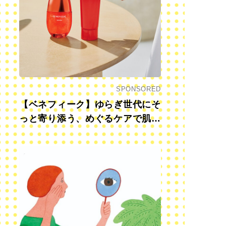
SPONSORED
【ベネフィーク】ゆらぎ世代にそ
っと寄り添う、めぐるケアで肌も
心も前向きに