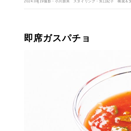
2024.08.19
撮影・小川朋央 スタイリング・矢口紀子 構成＆
即席ガスパチョ