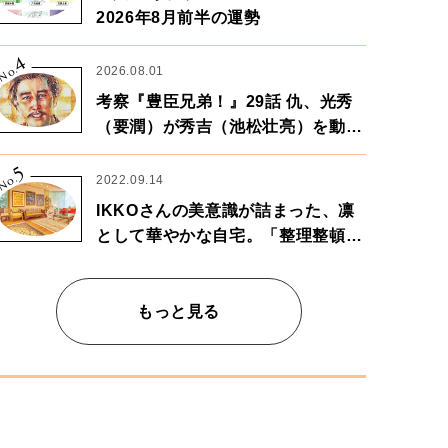
2026年8月前半の運勢
4
No.
2026.08.01
考察『豊臣兄弟！』29話 仇、光秀
（要潤）が秀吉（池松壮亮）を動か
す。天下に向けた兄弟の分岐点。
5
No.
2022.09.14
IKKOさんの美意識が詰まった、凛
として華やかな自宅。「整理整頓は
心のリズムが乱されないための作
業」。
もっと見る