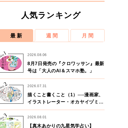
人気ランキング
最 新
週 間
月 間
1
No.
2026.08.06
8月7日発売の『クロワッサン』最新
号は「大人のAI＆スマホ塾。」
2
No.
2026.07.31
描くこと書くこと（1）──漫画家、
イラストレーター・オカヤイヅミさ
ん×漫画家・鶴谷香央理さん
3
No.
2026.08.01
【真木あかりの九星気学占い】