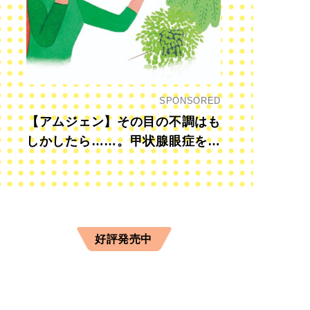
SPONSORED
【アムジェン】その目の不調はも
しかしたら……。甲状腺眼症を知
っていますか？
好評発売中