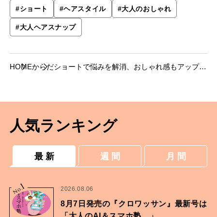
#
ショート
#
ヘアスタイル
#
大人のおしゃれ
#
大人ヘアスナップ
HOME
からだ
ショートで悩みを解消、おしゃれ感もアップ
【大人ヘアスナップ】
人気ランキング
最 新
週 間
月 間
1
No.
2026.08.06
8月7日発売の『クロワッサン』最新号は
「大人のAI＆スマホ塾。」