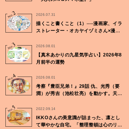
2
No.
2026.07.31
描くこと書くこと（1）──漫画家、イラ
ストレーター・オカヤイヅミさん×漫画
家・鶴谷香央理さん
3
No.
2026.08.01
【真木あかりの九星気学占い】2026年8
月前半の運勢
4
No.
2026.08.01
考察『豊臣兄弟！』29話 仇、光秀（要
潤）が秀吉（池松壮亮）を動かす。天下
に向けた兄弟の分岐点。
5
No.
2022.09.14
IKKOさんの美意識が詰まった、凛とし
て華やかな自宅。「整理整頓は心のリズ