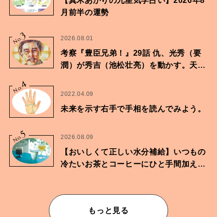
【真木あかりの九星気学占い】2026年8
月前半の運勢
3
No.
2026.08.01
考察『豊臣兄弟！』29話 仇、光秀（要
潤）が秀吉（池松壮亮）を動かす。天下
に向けた兄弟の分岐点。
4
No.
2022.04.09
未来を示す右手で手相を読んでみよう。
5
No.
2026.08.09
【おいしくて正しい水分補給】いつもの
冷たいお茶とコーヒーにひと手間加えて
華やかな一杯に
もっと見る