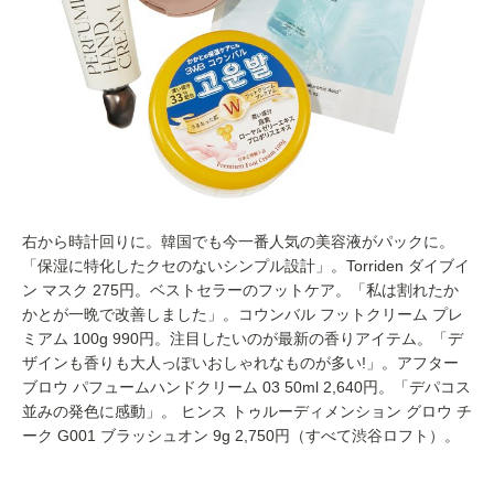
右から時計回りに。韓国でも今一番人気の美容液がパックに。
「保湿に特化したクセのないシンプル設計」。Torriden ダイブイ
ン マスク 275円。ベストセラーのフットケア。「私は割れたか
かとが一晩で改善しました」。コウンバル フットクリーム プレ
ミアム 100g 990円。注目したいのが最新の香りアイテム。「デ
ザインも香りも大人っぽいおしゃれなものが多い!」。アフター
ブロウ パフュームハンドクリーム 03 50ml 2,640円。「デパコス
並みの発色に感動」。 ヒンス トゥルーディメンション グロウ チ
ーク G001 ブラッシュオン 9g 2,750円（すべて渋谷ロフト）。