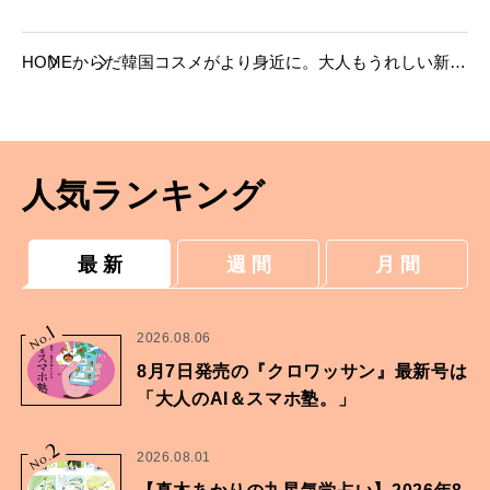
HOME
からだ
韓国コスメがより身近に。大人もうれしい新作
が続々!
人気ランキング
最 新
週 間
月 間
1
No.
2026.08.06
8月7日発売の『クロワッサン』最新号は
「大人のAI＆スマホ塾。」
2
No.
2026.08.01