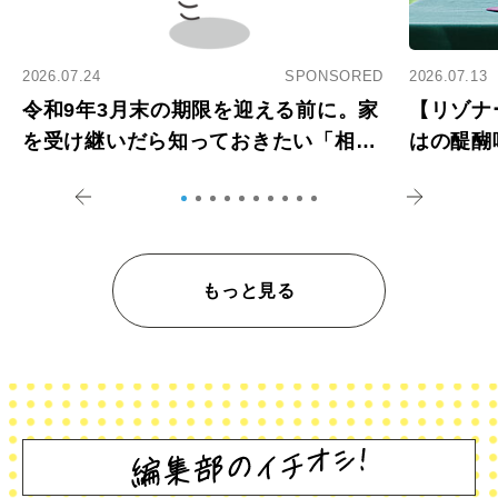
2026.07.24
SPONSORED
2026.07.13
令和9年3月末の期限を迎える前に。家
【リゾナ
を受け継いだら知っておきたい「相続
はの醍醐
登記の義務化」
アペロ
もっと見る