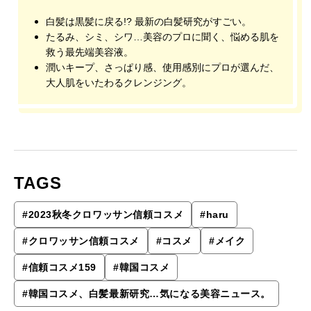
白髪は黒髪に戻る!? 最新の白髪研究がすごい。
たるみ、シミ、シワ…美容のプロに聞く、悩める肌を
救う最先端美容液。
潤いキープ、さっぱり感、使用感別にプロが選んだ、
大人肌をいたわるクレンジング。
TAGS
#
2023秋冬クロワッサン信頼コスメ
#
haru
#
クロワッサン信頼コスメ
#
コスメ
#
メイク
#
信頼コスメ159
#
韓国コスメ
#
韓国コスメ、白髪最新研究…気になる美容ニュース。