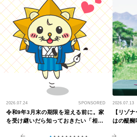
2026.07.24
SPONSORED
2026.07.13
令和9年3月末の期限を迎える前に。家
【リゾナ
を受け継いだら知っておきたい「相続
はの醍醐
登記の義務化」
アペロ