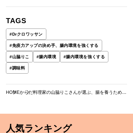
TAGS
#
Drクロワッサン
#
免疫力アップの決め手、腸内環境を強くする
#
山脇りこ
#
腸内環境
#
腸内環境を強くする
#
調味料
HOME
からだ
料理家の山脇りこさんが選ぶ、腸を養うために
は大切な、「本物」の調味料。
人気ランキング