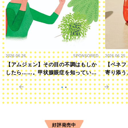
2026.06.26
SPONSORED
2026.06.25
【アムジェン】その目の不調はもしか
【ベネフ
したら……。甲状腺眼症を知っていま
寄り添う
すか？
きに
好評発売中