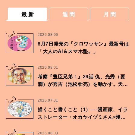
最 新
週 間
月 間
1
No.
2026.08.06
8月7日発売の『クロワッサン』最新号は
「大人のAI＆スマホ塾。」
2
No.
2026.08.01
考察『豊臣兄弟！』29話 仇、光秀（要
潤）が秀吉（池松壮亮）を動かす。天下
に向けた兄弟の分岐点。
3
No.
2026.07.31
描くこと書くこと（1）──漫画家、イラ
ストレーター・オカヤイヅミさん×漫画
家・鶴谷香央理さん
4
No.
2026.08.03