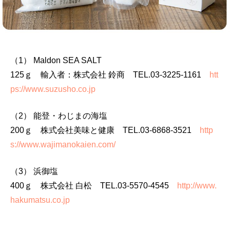
（1） Maldon SEA SALT
125ｇ 輸入者：株式会社 鈴商 TEL.03-3225-1161
htt
ps://www.suzusho.co.jp
（2） 能登・わじまの海塩
200ｇ 株式会社美味と健康 TEL.03-6868-3521
http
s://www.wajimanokaien.com/
（3） 浜御塩
400ｇ 株式会社 白松 TEL.03-5570-4545
http://www.
hakumatsu.co.jp