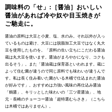
調味料の「せ」:［醤油］おいしい
醤油があれば冷や奴や目玉焼きが
ご馳走に。
醤油の原料は大豆と小麦、塩、水のみ。それ以外が入っ
ているものは避け、大豆には脱脂加工大豆ではなく丸大
豆を使用したものを。「原料の生い立ちにこだわる醤油
蔵は丸大豆を使います。醤油がまろやかになり、コクも
出るそう」。また「醤油蔵は保育器といわれます。蔵に
よって住む菌が違うので同じ原料でも味わいが違うんで
す。私は長く住み着いた菌がいる木桶で仕込まれた醤油
が好みです」。おすすめは力強い風味の再仕込み醤油
「鶴醤」、キリッとした味わいの「三ツ星醤油」、地
元・長崎のチョーコー醤油「超特選むらさき」（こちら
は木桶ではありません）。