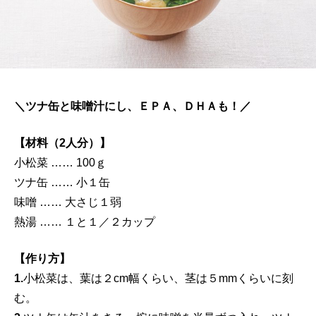
＼ツナ缶と味噌汁にし、ＥＰＡ、ＤＨＡも！／
【材料（2人分）】
小松菜 …… 100ｇ
ツナ缶 …… 小１缶
味噌 …… 大さじ１弱
熱湯 …… １と１／２カップ
【作り方】
1.
小松菜は、葉は２cm幅くらい、茎は５mmくらいに刻
む。