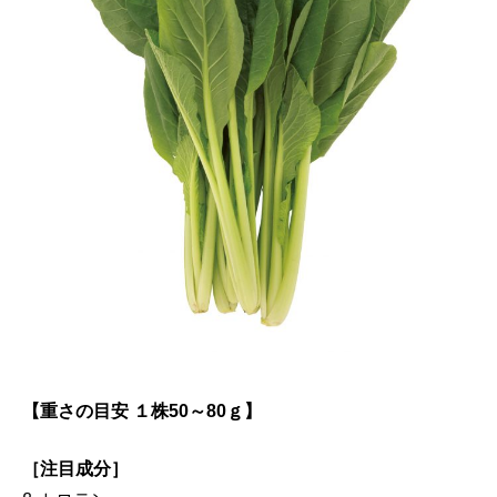
【重さの目安 １株50～80ｇ】
［注目成分］