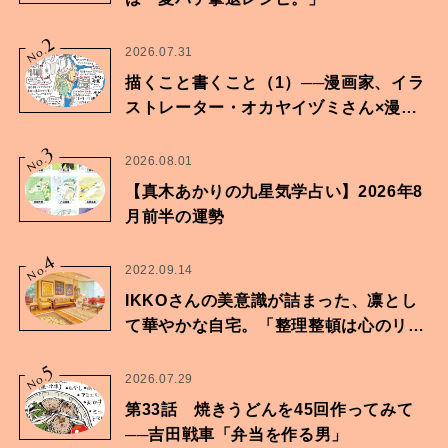
2
No.
2026.07.31
描くこと書くこと（1）──漫画家、イラ
ストレーター・オカヤイヅミさん×漫画
家・鶴谷香央理さん
3
No.
2026.08.01
【真木あかりの九星気学占い】2026年8
月前半の運勢
4
No.
2022.09.14
IKKOさんの美意識が詰まった、凛とし
て華やかな自宅。「整理整頓は心のリズ
ムが乱されないための作業」。
5
No.
2026.07.29
第33話 焼きうどんを45回作ってみて
──吉田戦車「弁当を作る男」