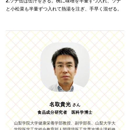
2.
ツナ缶は缶汁をきる。椀に味噌を半量ずつ入れ、ツナ
と小松菜も半量ずつ入れて熱湯を注ぎ、手早く混ぜる。
名取貴光
さん
食品成分研究者 医科学博士
山梨学院大学健康栄養学部教授、副学部長。山梨大学大
学院医学工学総合教育部人間環境医工学専攻博士課程修