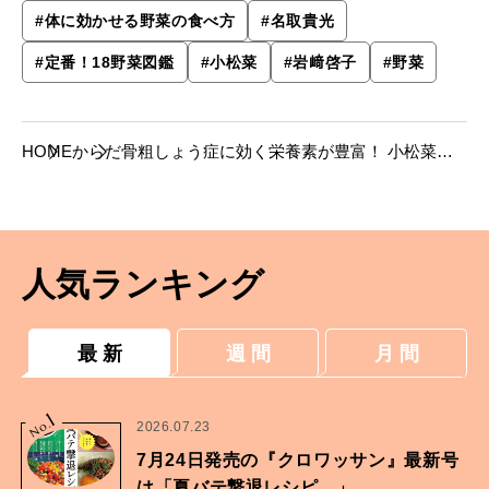
#
体に効かせる野菜の食べ方
#
名取貴光
#
定番！18野菜図鑑
#
小松菜
#
岩﨑啓子
#
野菜
HOME
からだ
骨粗しょう症に効く栄養素が豊富！ 小松菜の
体に効かせる食べ方、選び方、調理のコツ。
人気ランキング
最 新
週 間
月 間
1
No.
2026.07.23
7月24日発売の『クロワッサン』最新号
は「夏バテ撃退レシピ。」