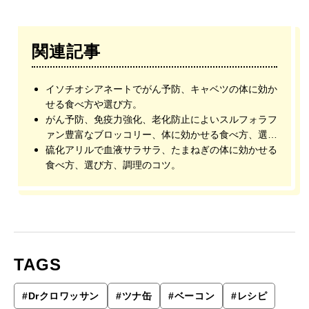
関連記事
イソチオシアネートでがん予防、キャベツの体に効か
せる食べ方や選び方。
がん予防、免疫力強化、老化防止によいスルフォラフ
ァン豊富なブロッコリー、体に効かせる食べ方、選び
方、調理のコツ。
硫化アリルで血液サラサラ、たまねぎの体に効かせる
食べ方、選び方、調理のコツ。
TAGS
#
Drクロワッサン
#
ツナ缶
#
ベーコン
#
レシピ