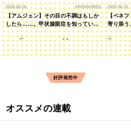
2026.06.26
SPONSORED
2026.06.25
【アムジェン】その目の不調はもしか
【ベネフ
したら……。甲状腺眼症を知っていま
寄り添う
すか？
きに
好評発売中
オススメの連載