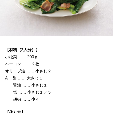
【材料（2人分）】
小松菜 …… 200ｇ
ベーコン …… ２枚
オリーブ油 …… 小さじ２
A 酢 …… 大さじ１
醤油 …… 小さじ１
塩 …… 小さじ１／５
胡椒 …… 少々
【作り方】