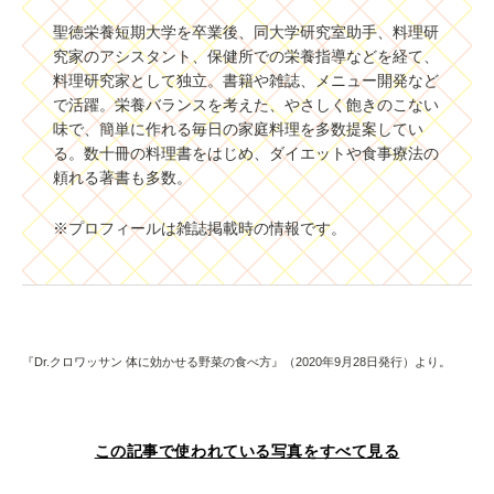
聖徳栄養短期大学を卒業後、同大学研究室助手、料理研
究家のアシスタント、保健所での栄養指導などを経て、
料理研究家として独立。書籍や雑誌、メニュー開発など
で活躍。栄養バランスを考えた、やさしく飽きのこない
味で、簡単に作れる毎日の家庭料理を多数提案してい
る。数十冊の料理書をはじめ、ダイエットや食事療法の
頼れる著書も多数。
※プロフィールは雑誌掲載時の情報です。
『Dr.クロワッサン 体に効かせる野菜の食べ方』（2020年9月28日発行）より。
この記事で使われている写真をすべて見る