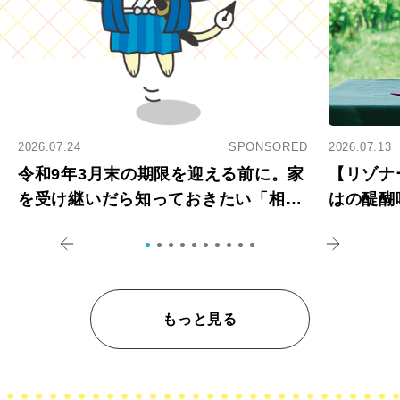
2026.07.24
SPONSORED
2026.07.13
令和9年3月末の期限を迎える前に。家
【リゾナ
を受け継いだら知っておきたい「相続
はの醍醐
登記の義務化」
アペロ
もっと見る