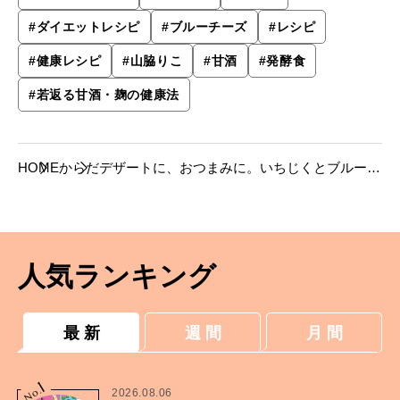
#
ダイエットレシピ
#
ブルーチーズ
#
レシピ
#
健康レシピ
#
山脇りこ
#
甘酒
#
発酵食
#
若返る甘酒・麹の健康法
HOME
からだ
デザートに、おつまみに。いちじくとブルーチ
ーズの甘酒和え【山脇りこさんの甘酒レシ
ピ】。
人気ランキング
最 新
週 間
月 間
1
No.
2026.08.06