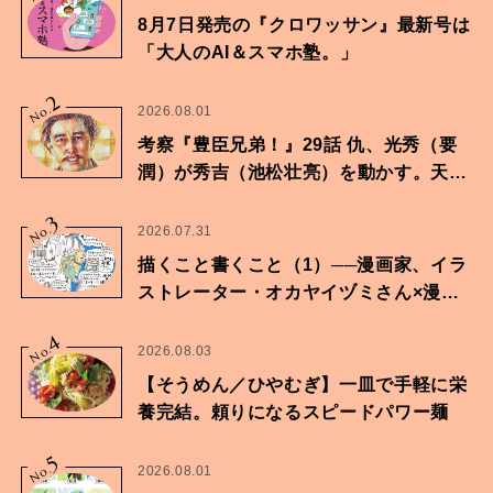
8月7日発売の『クロワッサン』最新号は
「大人のAI＆スマホ塾。」
2
No.
2026.08.01
考察『豊臣兄弟！』29話 仇、光秀（要
潤）が秀吉（池松壮亮）を動かす。天下
に向けた兄弟の分岐点。
3
No.
2026.07.31
描くこと書くこと（1）──漫画家、イラ
ストレーター・オカヤイヅミさん×漫画
家・鶴谷香央理さん
4
No.
2026.08.03
【そうめん／ひやむぎ】一皿で手軽に栄
養完結。頼りになるスピードパワー麺
5
No.
2026.08.01