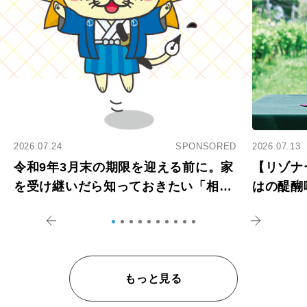
2026.07.24
SPONSORED
2026.07.13
令和9年3月末の期限を迎える前に。家
【リゾナ
を受け継いだら知っておきたい「相続
はの醍醐
登記の義務化」
アペロ
もっと見る