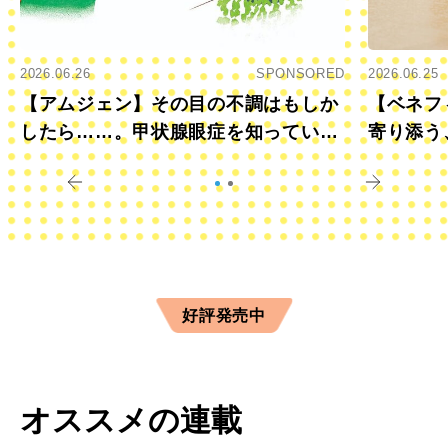
2026.06.26
SPONSORED
2026.06.25
【アムジェン】その目の不調はもしか
【ベネフ
したら……。甲状腺眼症を知っていま
寄り添う
すか？
きに
好評発売中
オススメの連載