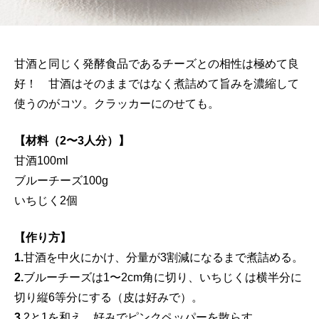
甘酒と同じく発酵食品であるチーズとの相性は極めて良
好！ 甘酒はそのままではなく煮詰めて旨みを濃縮して
使うのがコツ。クラッカーにのせても。
【材料（2〜3人分）】
甘酒100ml
ブルーチーズ100g
いちじく2個
【作り方】
1.
甘酒を中火にかけ、分量が3割減になるまで煮詰める。
2.
ブルーチーズは1〜2cm角に切り、いちじくは横半分に
切り縦6等分にする（皮は好みで）。
3.
2と1を和え、好みでピンクペッパーを散らす。