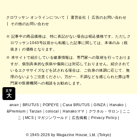
クロワッサン オンラインについて
運営会社
広告のお問い合わせ
その他のお問い合わせ
記事中の商品価格は、特に表記がない場合は税込価格です。ただしク
ロワッサン1043号以前から転載した記事に関しては、本体のみ（税
抜き）の価格となります。
本サイトで紹介している健康情報は、専門家への取材を行っておりま
すが、個別具体的な疾病や傷病には対応しておりません。紹介されて
いるエクササイズなどを試される場合は、ご自身の体調に応じて、無
理のないようご注意ください。万が一、不調などを感じられた際は専
門家や医療機関への相談をお勧めします。
文字
大
anan
｜
BRUTUS
｜
POPEYE
｜
Casa BRUTUS
｜
GINZA
｜
Hanako
｜
&Premium
｜
Tarzan
｜
colocal
｜
Hanakoママ
｜
クウネル・サロン
|
ここ
こ
|
MCS
|
マガジンワールド
｜
広告掲載
｜
Privacy Policy
|
© 1945-2026 by Magazine House, Ltd. (Tokyo)