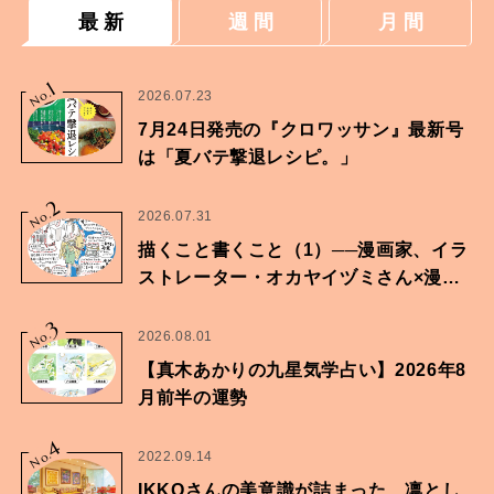
最 新
週 間
月 間
1
No.
2026.07.23
7月24日発売の『クロワッサン』最新号
は「夏バテ撃退レシピ。」
2
No.
2026.07.31
描くこと書くこと（1）──漫画家、イラ
ストレーター・オカヤイヅミさん×漫画
家・鶴谷香央理さん
3
No.
2026.08.01
【真木あかりの九星気学占い】2026年8
月前半の運勢
4
No.
2022.09.14
IKKOさんの美意識が詰まった、凛とし