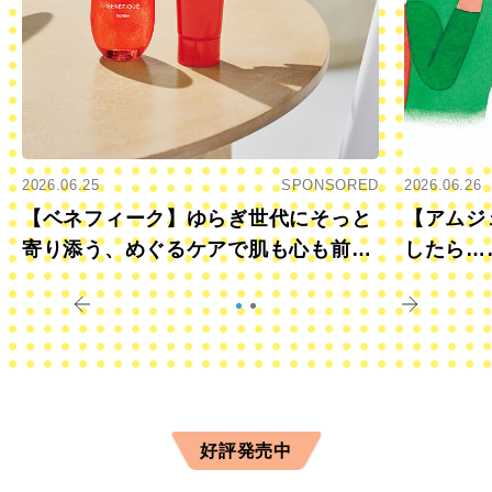
2026.06.25
SPONSORED
2026.06.26
【ベネフィーク】ゆらぎ世代にそっと
【アムジ
寄り添う、めぐるケアで肌も心も前向
したら…
きに
すか？
好評発売中