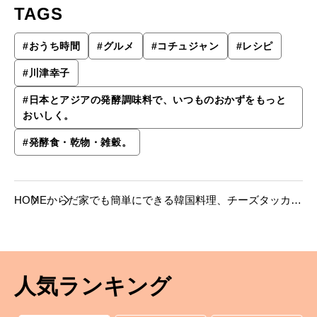
TAGS
#
おうち時間
#
グルメ
#
コチュジャン
#
レシピ
#
川津幸子
#
日本とアジアの発酵調味料で、いつものおかずをもっと
おいしく。
#
発酵食・乾物・雑穀。
HOME
からだ
家でも簡単にできる韓国料理、チーズタッカル
ビ【川津幸子さんのレシピ】。
人気ランキング