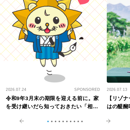
2026.07.24
SPONSORED
2026.07.13
令和9年3月末の期限を迎える前に。家
【リゾナ
を受け継いだら知っておきたい「相続
はの醍醐
登記の義務化」
アペロ