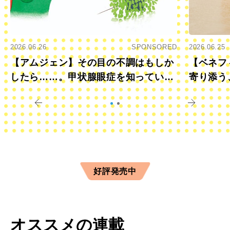
2026.06.26
SPONSORED
2026.06.25
【アムジェン】その目の不調はもしか
【ベネフ
したら……。甲状腺眼症を知っていま
寄り添う
すか？
きに
好評発売中
オススメの連載