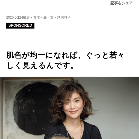
記事をシェア
2020.08.24
撮影・青木和義 文・越川典子
SPONSORED
肌色が均一になれば、ぐっと若々
しく見えるんです。