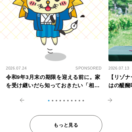
2026.07.24
SPONSORED
2026.07.13
令和9年3月末の期限を迎える前に。家
【リゾナ
を受け継いだら知っておきたい「相続
はの醍醐
登記の義務化」
アペロ
もっと見る