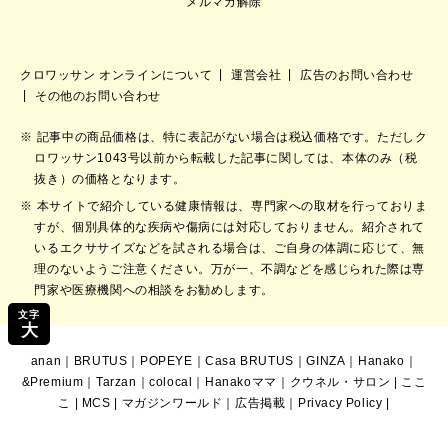
メルマガ解除
クロワッサン オンラインについて
運営会社
広告のお問い合わせ
その他のお問い合わせ
記事中の商品価格は、特に表記がない場合は税込価格です。ただしク
ロワッサン1043号以前から転載した記事に関しては、本体のみ（税
抜き）の価格となります。
本サイトで紹介している健康情報は、専門家への取材を行っておりま
すが、個別具体的な疾病や傷病には対応しておりません。紹介されて
いるエクササイズなどを試される場合は、ご自身の体調に応じて、無
理のないようご注意ください。万が一、不調などを感じられた際は専
門家や医療機関への相談をお勧めします。
文字
大
anan
｜
BRUTUS
｜
POPEYE
｜
Casa BRUTUS
｜
GINZA
｜
Hanako
｜
&Premium
｜
Tarzan
｜
colocal
｜
Hanakoママ
｜
クウネル・サロン
|
ここ
こ
|
MCS
|
マガジンワールド
｜
広告掲載
｜
Privacy Policy
|