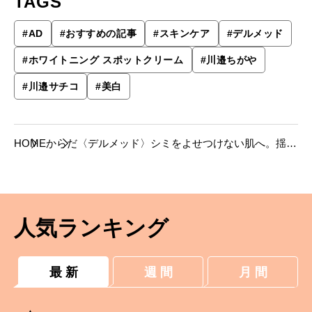
TAGS
#
AD
#
おすすめの記事
#
スキンケア
#
デルメッド
#
ホワイトニング スポットクリーム
#
川邉ちがや
#
川邉サチコ
#
美白
HOME
からだ
〈デルメッド〉シミをよせつけない肌へ。揺る
ぎない土台は日々のケアから。
人気ランキング
最 新
週 間
月 間