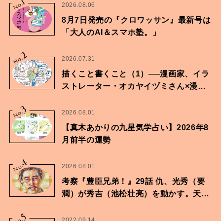
1
No.
2026.08.06
8月7日発売の『クロワッサン』最新号は
「大人のAI＆スマホ塾。」
2
No.
2026.07.31
描くこと書くこと（1）──漫画家、イラ
ストレーター・オカヤイヅミさん×漫画
家・鶴谷香央理さん
3
No.
2026.08.01
【真木あかりの九星気学占い】2026年8
月前半の運勢
4
No.
2026.08.01
考察『豊臣兄弟！』29話 仇、光秀（要
潤）が秀吉（池松壮亮）を動かす。天下
に向けた兄弟の分岐点。
5
2022.09.14