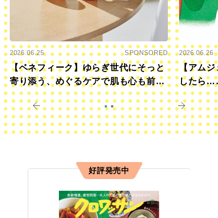
2026.06.25
SPONSORED
2026.06.26
【ベネフィーク】ゆらぎ世代にそっと
【アムジ
寄り添う、めぐるケアで肌も心も前向
したら…
きに
すか？
好評発売中