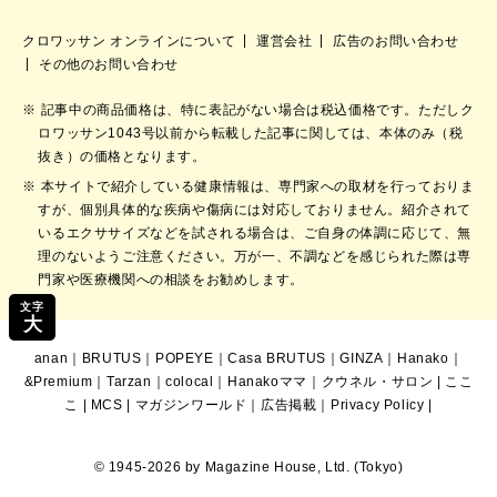
クロワッサン オンラインについて
運営会社
広告のお問い合わせ
その他のお問い合わせ
記事中の商品価格は、特に表記がない場合は税込価格です。ただしク
ロワッサン1043号以前から転載した記事に関しては、本体のみ（税
抜き）の価格となります。
本サイトで紹介している健康情報は、専門家への取材を行っておりま
すが、個別具体的な疾病や傷病には対応しておりません。紹介されて
いるエクササイズなどを試される場合は、ご自身の体調に応じて、無
理のないようご注意ください。万が一、不調などを感じられた際は専
門家や医療機関への相談をお勧めします。
文字
大
anan
｜
BRUTUS
｜
POPEYE
｜
Casa BRUTUS
｜
GINZA
｜
Hanako
｜
&Premium
｜
Tarzan
｜
colocal
｜
Hanakoママ
｜
クウネル・サロン
|
ここ
こ
|
MCS
|
マガジンワールド
｜
広告掲載
｜
Privacy Policy
|
© 1945-2026 by Magazine House, Ltd. (Tokyo)