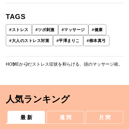
TAGS
#
ストレス
#
ツボ刺激
#
マッサージ
#
健康
#
大人のストレス対策
#
平澤まりこ
#
柳本真弓
HOME
からだ
ストレス症状を和らげる、頭のマッサージ術。
人気ランキング
最 新
週 間
月 間