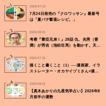
1
No.
2026.07.23
7月24日発売の『クロワッサン』最新号
は「夏バテ撃退レシピ。」
2
No.
2026.08.01
考察『豊臣兄弟！』29話 仇、光秀（要
潤）が秀吉（池松壮亮）を動かす。天下
に向けた兄弟の分岐点。
3
No.
2026.07.31
描くこと書くこと（1）──漫画家、イラ
ストレーター・オカヤイヅミさん×漫画
家・鶴谷香央理さん
4
No.
2026.08.01
【真木あかりの九星気学占い】2026年8
月前半の運勢