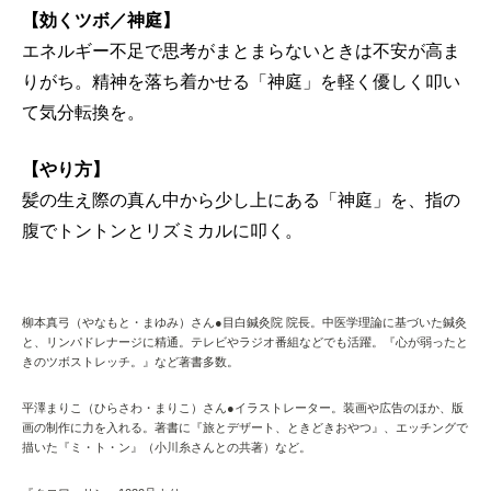
【効くツボ／神庭】
エネルギー不足で思考がまとまらないときは不安が高ま
りがち。精神を落ち着かせる「神庭」を軽く優しく叩い
て気分転換を。
【やり方】
髪の生え際の真ん中から少し上にある「神庭」を、指の
腹でトントンとリズミカルに叩く。
柳本真弓（やなもと・まゆみ）さん●目白鍼灸院 院長。中医学理論に基づいた鍼灸
と、リンパドレナージに精通。テレビやラジオ番組などでも活躍。『心が弱ったと
きのツボストレッチ。』など著書多数。
平澤まりこ（ひらさわ・まりこ）さん●イラストレーター。装画や広告のほか、版
画の制作に力を入れる。著書に『旅とデザート、ときどきおやつ』、エッチングで
描いた『ミ・ト・ン』（小川糸さんとの共著）など。