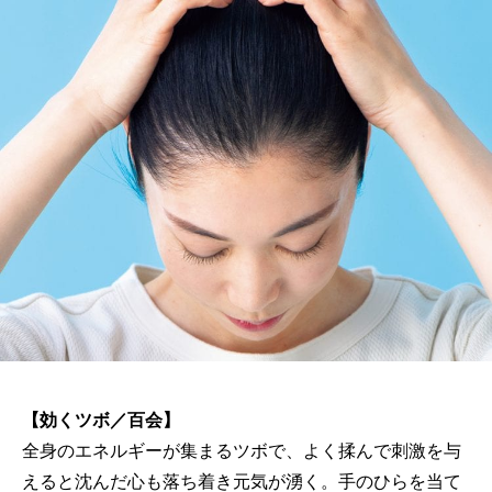
【効くツボ／百会】
全身のエネルギーが集まるツボで、よく揉んで刺激を与
えると沈んだ心も落ち着き元気が湧く。手のひらを当て