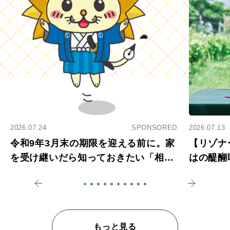
2026.07.24
SPONSORED
2026.07.13
令和9年3月末の期限を迎える前に。家
【リゾナ
を受け継いだら知っておきたい「相続
はの醍醐
登記の義務化」
アペロ
もっと見る