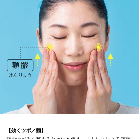
【効くツボ／顴】