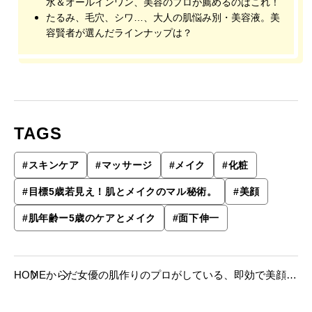
水＆オールインワン、美容のプロが薦めるのはこれ！
たるみ、毛穴、シワ…、大人の肌悩み別・美容液。美
容賢者が選んだラインナップは？
TAGS
#
スキンケア
#
マッサージ
#
メイク
#
化粧
#
目標5歳若見え！肌とメイクのマル秘術。
#
美顔
#
肌年齢ー5歳のケアとメイク
#
面下伸一
HOME
からだ
女優の肌作りのプロがしている、即効で美顔を
仕上げるテクニック。