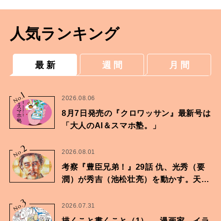
人気ランキング
最 新
週 間
月 間
1
No.
2026.08.06
8月7日発売の『クロワッサン』最新号は
「大人のAI＆スマホ塾。」
2
No.
2026.08.01
考察『豊臣兄弟！』29話 仇、光秀（要
潤）が秀吉（池松壮亮）を動かす。天下
に向けた兄弟の分岐点。
3
No.
2026.07.31
描くこと書くこと（1）──漫画家、イラ