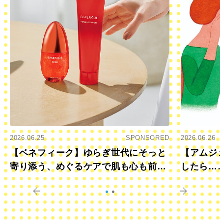
2026.06.25
SPONSORED
2026.06.26
【ベネフィーク】ゆらぎ世代にそっと
【アムジ
寄り添う、めぐるケアで肌も心も前向
したら…
きに
すか？