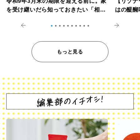
令和9年3月末の期限を迎える前に。家
【リゾナ
を受け継いだら知っておきたい「相続
はの醍醐
登記の義務化」
アペロ
もっと見る