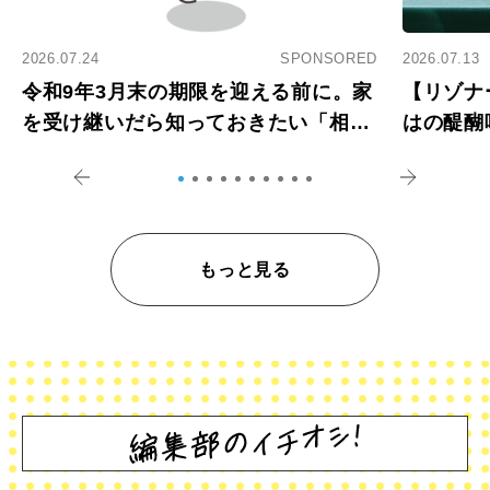
2026.07.24
SPONSORED
2026.07.13
令和9年3月末の期限を迎える前に。家
【リゾナ
を受け継いだら知っておきたい「相続
はの醍醐
登記の義務化」
アペロ
もっと見る