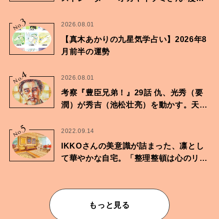
家・鶴谷香央理さん
3
No.
2026.08.01
【真木あかりの九星気学占い】2026年8
月前半の運勢
4
No.
2026.08.01
考察『豊臣兄弟！』29話 仇、光秀（要
潤）が秀吉（池松壮亮）を動かす。天下
に向けた兄弟の分岐点。
5
No.
2022.09.14
IKKOさんの美意識が詰まった、凛とし
て華やかな自宅。「整理整頓は心のリズ
ムが乱されないための作業」。
もっと見る