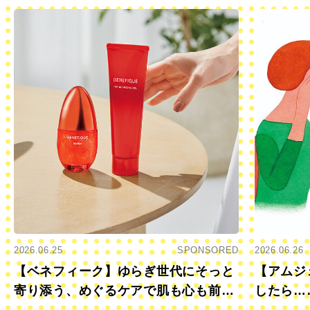
2026.06.25
SPONSORED
2026.06.26
【ベネフィーク】ゆらぎ世代にそっと
【アムジ
寄り添う、めぐるケアで肌も心も前向
したら…