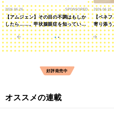
2026.06.26
SPONSORED
2026.06.25
【アムジェン】その目の不調はもしか
【ベネフ
したら……。甲状腺眼症を知っていま
寄り添う
すか？
きに
好評発売中
オススメの連載