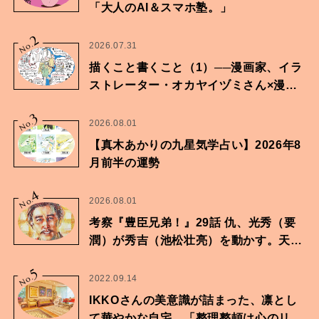
「大人のAI＆スマホ塾。」
2
No.
2026.07.31
描くこと書くこと（1）──漫画家、イラ
ストレーター・オカヤイヅミさん×漫画
家・鶴谷香央理さん
3
No.
2026.08.01
【真木あかりの九星気学占い】2026年8
月前半の運勢
4
No.
2026.08.01
考察『豊臣兄弟！』29話 仇、光秀（要
潤）が秀吉（池松壮亮）を動かす。天下
に向けた兄弟の分岐点。
5
No.
2022.09.14
IKKOさんの美意識が詰まった、凛とし
て華やかな自宅。「整理整頓は心のリズ