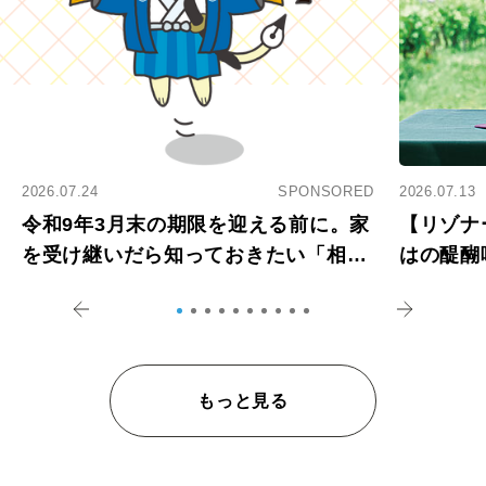
2026.07.24
SPONSORED
2026.07.13
令和9年3月末の期限を迎える前に。家
【リゾナ
を受け継いだら知っておきたい「相続
はの醍醐
登記の義務化」
アペロ
もっと見る