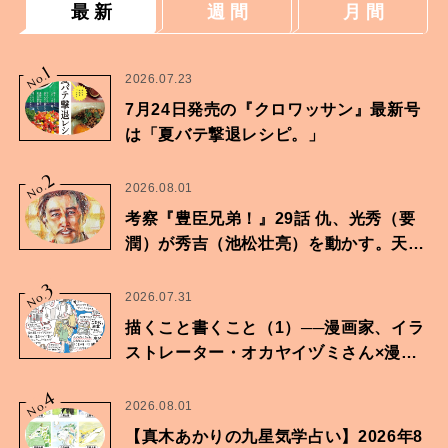
最 新
週 間
月 間
1
No.
2026.07.23
7月24日発売の『クロワッサン』最新号
は「夏バテ撃退レシピ。」
2
No.
2026.08.01
考察『豊臣兄弟！』29話 仇、光秀（要
潤）が秀吉（池松壮亮）を動かす。天下
に向けた兄弟の分岐点。
3
No.
2026.07.31
描くこと書くこと（1）──漫画家、イラ
ストレーター・オカヤイヅミさん×漫画
家・鶴谷香央理さん
4
No.
2026.08.01
【真木あかりの九星気学占い】2026年8