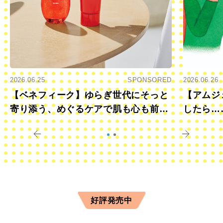
2026.06.25
SPONSORED
2026.06.26
【ベネフィーク】ゆらぎ世代にそっと
【アムジ
寄り添う、めぐるケアで肌も心も前向
したら…
きに
すか？
好評発売中