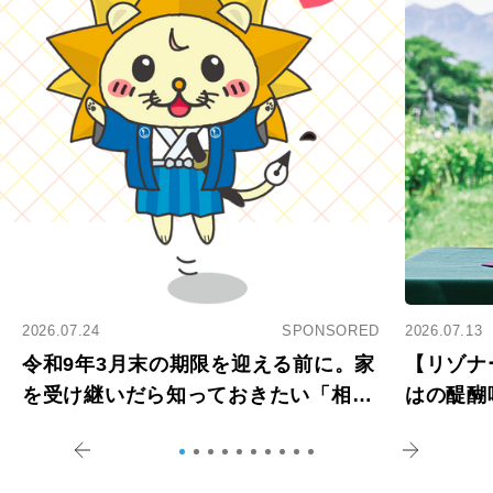
2026.07.24
SPONSORED
2026.07.13
令和9年3月末の期限を迎える前に。家
【リゾナ
を受け継いだら知っておきたい「相続
はの醍醐
登記の義務化」
アペロ