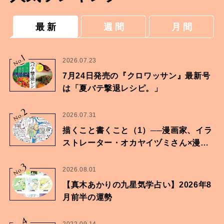
最 新
週 間
月 間
1
No.
2026.07.23
7月24日発売の『クロワッサン』最新号
は「夏バテ撃退レシピ。」
2
No.
2026.07.31
描くこと書くこと（1）──漫画家、イラ
ストレーター・オカヤイヅミさん×漫画
家・鶴谷香央理さん
3
No.
2026.08.01
【真木あかりの九星気学占い】2026年8
月前半の運勢
4