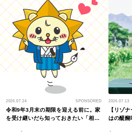
2026.07.24
SPONSORED
2026.07.13
令和9年3月末の期限を迎える前に。家
【リゾナ
を受け継いだら知っておきたい「相続
はの醍醐
登記の義務化」
アペロ