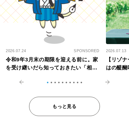
2026.07.24
SPONSORED
2026.07.13
令和9年3月末の期限を迎える前に。家
【リゾナ
を受け継いだら知っておきたい「相続
はの醍醐
登記の義務化」
アペロ
もっと見る