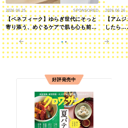
2026.06.25
SPONSORED
2026.06.26
【ベネフィーク】ゆらぎ世代にそっと
【アムジ
寄り添う、めぐるケアで肌も心も前向
したら…
きに
すか？
好評発売中