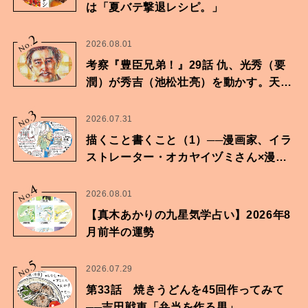
は「夏バテ撃退レシピ。」
2
No.
2026.08.01
考察『豊臣兄弟！』29話 仇、光秀（要
潤）が秀吉（池松壮亮）を動かす。天下
に向けた兄弟の分岐点。
3
No.
2026.07.31
描くこと書くこと（1）──漫画家、イラ
ストレーター・オカヤイヅミさん×漫画
家・鶴谷香央理さん
4
No.
2026.08.01
【真木あかりの九星気学占い】2026年8
月前半の運勢
5
No.
2026.07.29
第33話 焼きうどんを45回作ってみて
──吉田戦車「弁当を作る男」