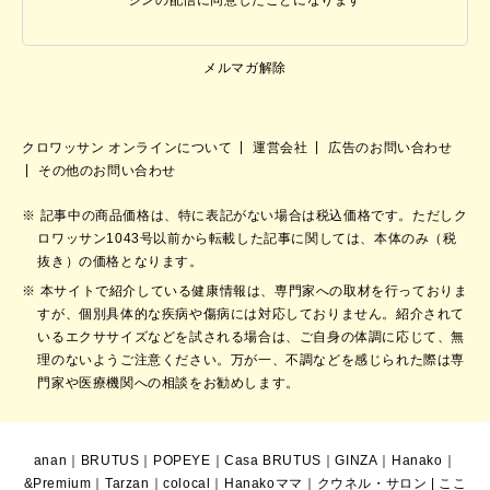
メルマガ解除
クロワッサン オンラインについて
運営会社
広告のお問い合わせ
その他のお問い合わせ
記事中の商品価格は、特に表記がない場合は税込価格です。ただしク
ロワッサン1043号以前から転載した記事に関しては、本体のみ（税
抜き）の価格となります。
本サイトで紹介している健康情報は、専門家への取材を行っておりま
すが、個別具体的な疾病や傷病には対応しておりません。紹介されて
いるエクササイズなどを試される場合は、ご自身の体調に応じて、無
理のないようご注意ください。万が一、不調などを感じられた際は専
門家や医療機関への相談をお勧めします。
anan
｜
BRUTUS
｜
POPEYE
｜
Casa BRUTUS
｜
GINZA
｜
Hanako
｜
&Premium
｜
Tarzan
｜
colocal
｜
Hanakoママ
｜
クウネル・サロン
|
ここ