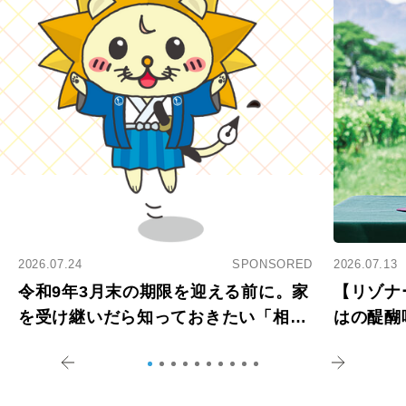
2026.07.24
SPONSORED
2026.07.13
令和9年3月末の期限を迎える前に。家
【リゾナ
を受け継いだら知っておきたい「相続
はの醍醐
登記の義務化」
アペロ