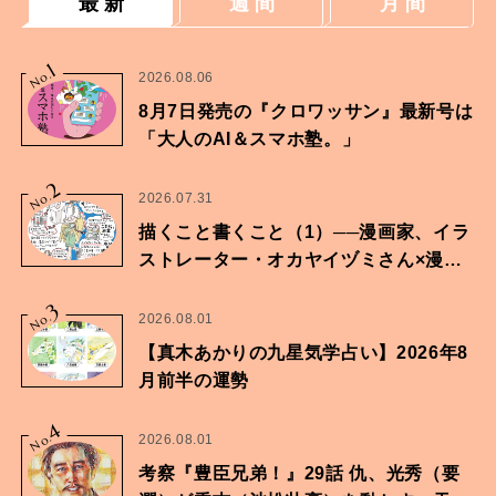
最 新
週 間
月 間
1
No.
2026.08.06
8月7日発売の『クロワッサン』最新号は
「大人のAI＆スマホ塾。」
2
No.
2026.07.31
描くこと書くこと（1）──漫画家、イラ
ストレーター・オカヤイヅミさん×漫画
家・鶴谷香央理さん
3
No.
2026.08.01
【真木あかりの九星気学占い】2026年8
月前半の運勢
4
No.
2026.08.01
考察『豊臣兄弟！』29話 仇、光秀（要