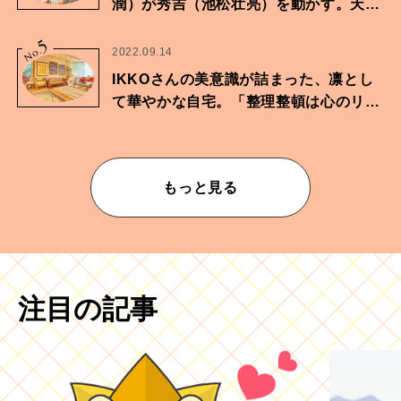
潤）が秀吉（池松壮亮）を動かす。天下
に向けた兄弟の分岐点。
5
No.
2022.09.14
IKKOさんの美意識が詰まった、凛とし
て華やかな自宅。「整理整頓は心のリズ
ムが乱されないための作業」。
もっと見る
注目の記事