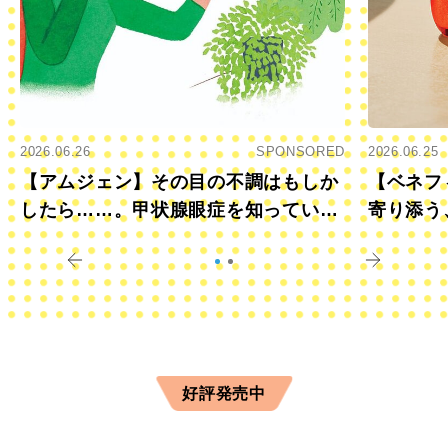
2026.06.26
SPONSORED
2026.06.25
【アムジェン】その目の不調はもしか
【ベネフ
したら……。甲状腺眼症を知っていま
寄り添う
すか？
きに
好評発売中