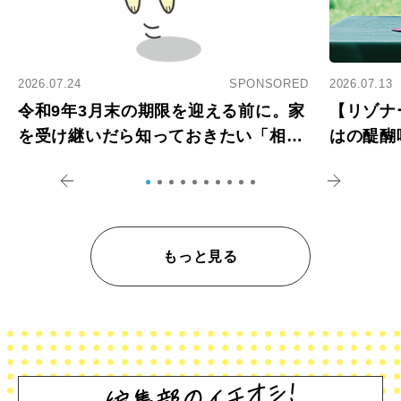
2026.07.24
SPONSORED
2026.07.13
令和9年3月末の期限を迎える前に。家
【リゾナ
を受け継いだら知っておきたい「相続
はの醍醐
登記の義務化」
アペロ
もっと見る