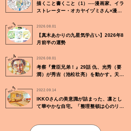
描くこと書くこと（1）──漫画家、イラ
ストレーター・オカヤイヅミさん×漫画
家・鶴谷香央理さん
3
No.
2026.08.01
【真木あかりの九星気学占い】2026年8
月前半の運勢
4
No.
2026.08.01
考察『豊臣兄弟！』29話 仇、光秀（要
潤）が秀吉（池松壮亮）を動かす。天下
に向けた兄弟の分岐点。
5
No.
2022.09.14
IKKOさんの美意識が詰まった、凛とし
て華やかな自宅。「整理整頓は心のリズ
ムが乱されないための作業」。