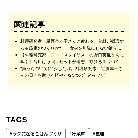
関連記事
料理研究家・星野奈々子さんに教わる、食材が循環す
る冷蔵庫のつくりかた──食材を無駄にしない献立づ
くり編
【料理研究家・フードスタイリストの野口英世さんに
学ぶ】台所は毎回リセットが理想。動ける＆片づくキ
ッチン考 vol.1
“買ったついでに”少しだけ。料理研究家・近藤幸子さ
んの日々を助ける軽やかな5つの仕込みワザ
TAGS
#
ラクになるごはんづくり
#
冷蔵庫
#
整理