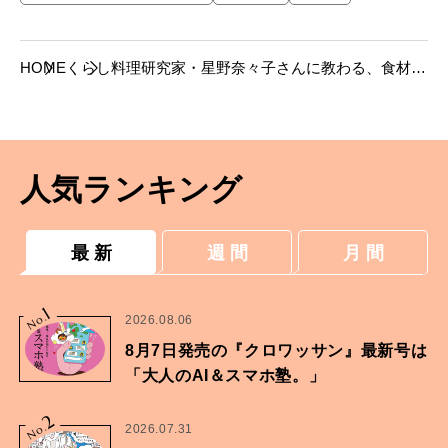
HOME
くらし
料理研究家・星野奈々子さんに教わる、食材が
循環する冷蔵庫のつくりかた──食材の買い方
と収納のコツ編
人気ランキング
最 新
週 間
月 間
1
No.
2026.08.06
8月7日発売の『クロワッサン』最新号は
「大人のAI＆スマホ塾。」
2
No.
2026.07.31