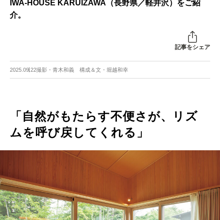
IWA-HOUSE KARUIZAWA（長野県／軽井沢）をご紹
介。
記事をシェア
2025.09.22
撮影・青木和義 構成＆文・堀越和幸
「自然がもたらす不便さが、リズ
ムを呼び戻してくれる」