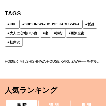
TAGS
#
KIKI
#
SHISHI-IWA-HOUSE KARUIZAWA
#
坂茂
#
大人に心地いい宿
#
宿
#
旅行
#
西沢立衛
#
軽井沢
HOME
くらし
SHISHI-IWA-HOUSE KARUIZAWA──モデル
KIKIさんがナビゲート「山と触れ合うことで、
自分と向き合うホテル」
人気ランキング
最 新
週 間
月 間