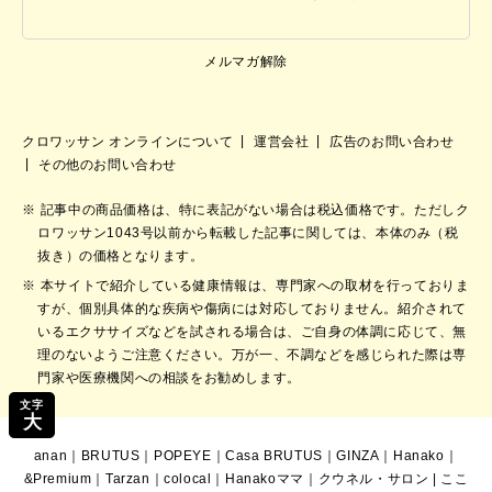
メルマガ解除
クロワッサン オンラインについて
運営会社
広告のお問い合わせ
その他のお問い合わせ
記事中の商品価格は、特に表記がない場合は税込価格です。ただしク
ロワッサン1043号以前から転載した記事に関しては、本体のみ（税
抜き）の価格となります。
本サイトで紹介している健康情報は、専門家への取材を行っておりま
すが、個別具体的な疾病や傷病には対応しておりません。紹介されて
いるエクササイズなどを試される場合は、ご自身の体調に応じて、無
理のないようご注意ください。万が一、不調などを感じられた際は専
門家や医療機関への相談をお勧めします。
文字
大
anan
｜
BRUTUS
｜
POPEYE
｜
Casa BRUTUS
｜
GINZA
｜
Hanako
｜
&Premium
｜
Tarzan
｜
colocal
｜
Hanakoママ
｜
クウネル・サロン
|
ここ