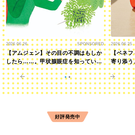
2026.06.26
SPONSORED
2026.06.25
【アムジェン】その目の不調はもしか
【ベネフ
したら……。甲状腺眼症を知っていま
寄り添う
すか？
きに
好評発売中