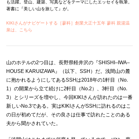
も活躍。登山、建築、写真などをテーマにしたエッセイを執筆。
著書に『美しい山を旅して』が。
KIKIさんがナビゲートする［蓼科］創業大正十五年 蓼科 親湯温
泉は、こちら
山のホテルの2つ目は、長野県軽井沢の『SHISHI–IWA–
HOUSE KARUIZAWA』（以下、SSH）だ。浅間山の麓
に抱かれるようにしてあるSSHは2018年の1軒目（No.
1）の開業から立て続けに2軒目（No.2）、3軒目（No.
3）とシリーズを増やし、今回KIKIさんが訪れたのは一番
新しいNo.3である。実はKIKIさんがSSHに訪れるのはこ
の日が初めてだが、その良さは仕事で訪れたことのある
夫から聞かされていた。