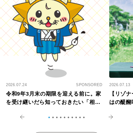
2026.07.24
SPONSORED
2026.07.13
令和9年3月末の期限を迎える前に。家
【リゾナ
を受け継いだら知っておきたい「相続
はの醍醐
登記の義務化」
アペロ