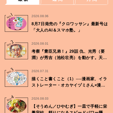
1
No.
2026.08.06
8月7日発売の『クロワッサン』最新号は
「大人のAI＆スマホ塾。」
2
No.
2026.08.01
考察『豊臣兄弟！』29話 仇、光秀（要
潤）が秀吉（池松壮亮）を動かす。天下
に向けた兄弟の分岐点。
3
No.
2026.07.31
描くこと書くこと（1）──漫画家、イラ
ストレーター・オカヤイヅミさん×漫画
家・鶴谷香央理さん
4
No.
2026.08.03
【そうめん／ひやむぎ】一皿で手軽に栄
養完結。頼りになるスピードパワー麺