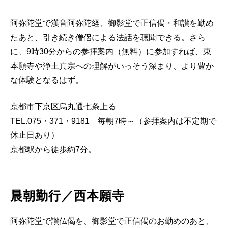
阿弥陀堂で漢音阿弥陀経、御影堂で正信偈・和讃を勤め
たあと、引き続き僧侶による法話を聴聞できる。さら
に、9時30分からの参拝案内（無料）に参加すれば、東
本願寺や浄土真宗への理解がいっそう深まり、より豊か
な体験となるはず。
京都市下京区烏丸通七条上る
TEL.075・371・9181 毎朝7時～（参拝案内は不定期で
休止日あり）
京都駅から徒歩約7分。
晨朝勤行／西本願寺
阿弥陀堂で讃仏偈を、御影堂で正信偈のお勤めのあと、