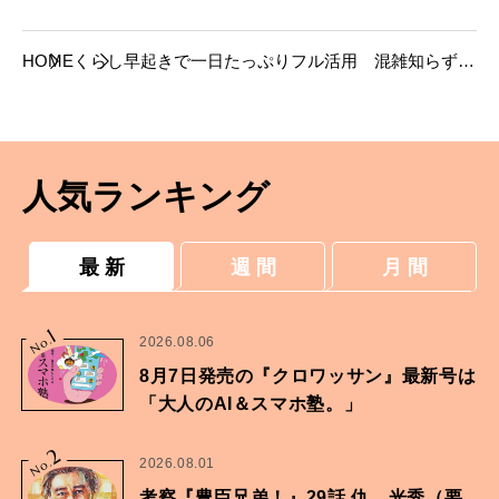
HOME
くらし
早起きで一日たっぷりフル活用 混雑知らずで
楽しむ京都の朝のお勤め
人気ランキング
最 新
週 間
月 間
1
No.
2026.08.06
8月7日発売の『クロワッサン』最新号は
「大人のAI＆スマホ塾。」
2
No.
2026.08.01
考察『豊臣兄弟！』29話 仇、光秀（要