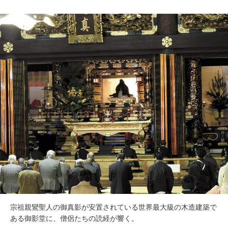
宗祖親鸞聖人の御真影が安置されている世界最大級の木造建築で
ある御影堂に、僧侶たちの読経が響く。