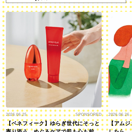
2026.06.25
SPONSORED
2026.06.26
【ベネフィーク】ゆらぎ世代にそっと
【アムジ
寄り添う、めぐるケアで肌も心も前向
したら…