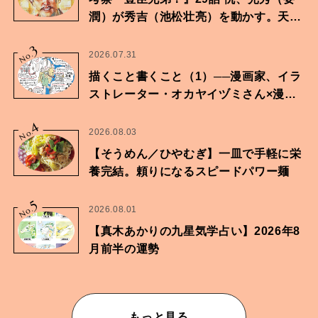
潤）が秀吉（池松壮亮）を動かす。天下
に向けた兄弟の分岐点。
3
No.
2026.07.31
描くこと書くこと（1）──漫画家、イラ
ストレーター・オカヤイヅミさん×漫画
家・鶴谷香央理さん
4
No.
2026.08.03
【そうめん／ひやむぎ】一皿で手軽に栄
養完結。頼りになるスピードパワー麺
5
No.
2026.08.01
【真木あかりの九星気学占い】2026年8
月前半の運勢
もっと見る