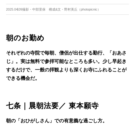
2025.04.09
撮影・中部里保 構成&文・野村美丘（photopicnic）
朝のお勤め
それぞれの寺院で毎朝、僧侶が出仕する勤行、「おあさ
じ」。実は無料で参拝可能なところも多い。少し早起き
するだけで、一般の拝観よりも深くお寺にふれることが
できる機会だ。
七条｜晨朝法要／ 東本願寺
朝の「おひがしさん」での有意義な過ごし方。