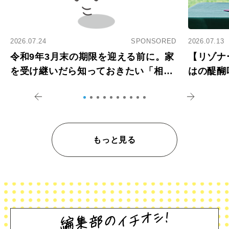
2026.07.24
SPONSORED
2026.07.13
令和9年3月末の期限を迎える前に。家
【リゾナ
を受け継いだら知っておきたい「相続
はの醍醐
登記の義務化」
アペロ
もっと見る