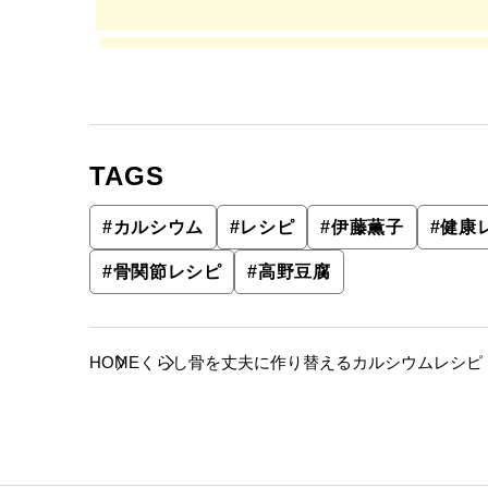
TAGS
#
カルシウム
#
レシピ
#
伊藤薫子
#
健康
#
骨関節レシピ
#
高野豆腐
HOME
くらし
骨を丈夫に作り替えるカルシウムレシピ