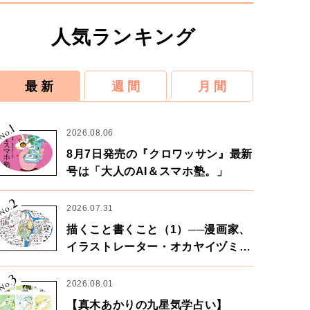
人気ランキング
最 新
週 間
月 間
1
No.
2026.08.06
8月7日発売の『クロワッサン』最新
号は「大人のAI＆スマホ塾。」
2
No.
2026.07.31
描くこと書くこと（1）──漫画家、
イラストレーター・オカヤイヅミさ
ん×漫画家・鶴谷香央理さん
3
No.
2026.08.01
【真木あかりの九星気学占い】