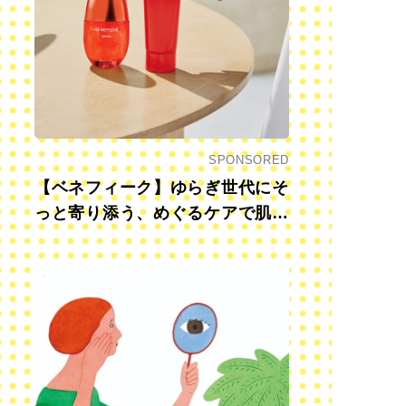
SPONSORED
【ベネフィーク】ゆらぎ世代にそ
っと寄り添う、めぐるケアで肌も
心も前向きに