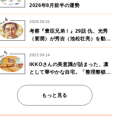
2026年8月前半の運勢
4
No.
2026.08.01
考察『豊臣兄弟！』29話 仇、光秀
（要潤）が秀吉（池松壮亮）を動か
す。天下に向けた兄弟の分岐点。
5
No.
2022.09.14
IKKOさんの美意識が詰まった、凛
として華やかな自宅。「整理整頓は
心のリズムが乱されないための作
業」。
もっと見る