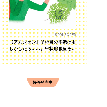
SPONSORED
【アムジェン】その目の不調はも
しかしたら……。甲状腺眼症を知
っていますか？
好評発売中