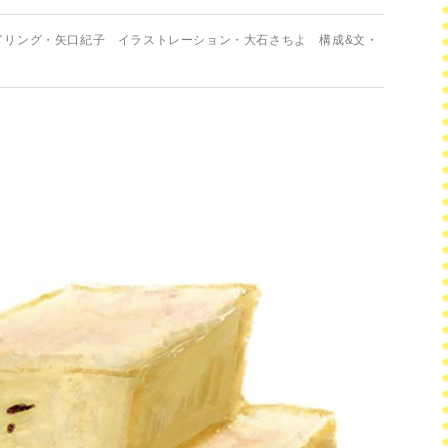
イリング・矢口紀子 イラストレーション・大石さちよ 構成&文・