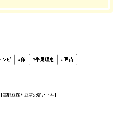
レシピ
#
卵
#
牛尾理恵
#
豆苗
【高野豆腐と豆苗の卵とじ丼】