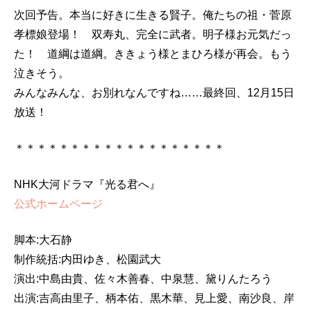
次回予告。本当に好きに生きる賢子。俺たちの祖・菅原
孝標娘登場！ 双寿丸、完全に武者。明子様お元気だっ
た！ 道綱は道綱。ききょう様とまひろ様が再会。もう
泣きそう。
みんなみんな、お別れなんですね……最終回、12月15日
放送！
＊＊＊＊＊＊＊＊＊＊＊＊＊＊＊＊＊＊＊
NHK大河ドラマ『光る君へ』
公式ホームページ
脚本:大石静
制作統括:内田ゆき、松園武大
演出:中島由貴、佐々木善春、中泉慧、黛りんたろう
出演:吉高由里子、柄本佑、黒木華、見上愛、南沙良、岸