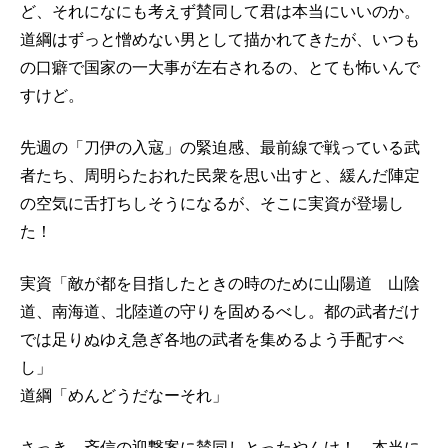
ど、それになにも考えず賛同して君は本当にいいのか。
道綱はずっと憎めない男として描かれてきたが、いつも
の口癖で国家の一大事が左右されるの、とても怖いんで
すけど。
先週の「刀伊の入寇」の緊迫感、最前線で戦っている武
者たち、周明らたおれた民衆を思い出すと、緩んだ陣定
の空気に舌打ちしそうになるが、そこに実資が登場し
た！
実資「敵が都を目指したときの時のために山陽道 山陰
道、南海道、北陸道の守りを固めるべし。都の武者だけ
では足りぬゆえ急ぎ各地の武者を集めるよう手配すべ
し」
道綱「めんどうだなーそれ」
さっき、斉信の迎撃案に賛同しとったやんけ！ 本当に