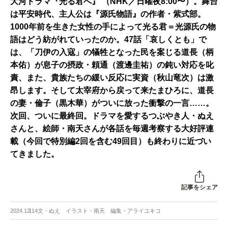
大河ドラマ『光る君へ』 （NHK／日曜夜8:00〜）。舞台
は平安時代、主人公は『源氏物語』の作者・紫式部。
1000年前を生きた女性の手によって光る君＝光源氏の物
語はどう紡がれていったのか。47話「哀しくとも」で
は、「刀伊の入寇」の犠牲となった民を案じる道長（柄
本佑）が息子の摂政・頼通（渡邊圭祐）の鈍い対応を叱
責、また、貴族たちの緩い反応に実資（秋山竜次）は激
昂します。そして太宰府から戻って来たまひろに、道長
の妻・倫子（黒木華）がついに放った衝撃の一言……。
次回、ついに最終回。ドラマを愛するつぶやき人・ぬえ
さんと、絵師・南天さんが各話を毎週考察する大好評連
載（今回で特別編2回を含む49回目）も終わりに近づい
てきました。
記事をシェア
2024.12.14
文・ぬえ イラスト・南天 編集・アライユキコ