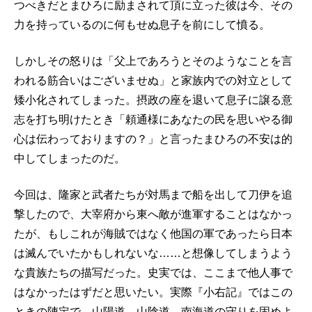
つべきだとまひろに励まされて頂に立った彼は今、その
力を持っているのに何もせぬ息子を前にして憤る。
しかしその怒りは「父上であろうとそのようなことを言
われる筋合いはございませぬ」と家族内での対立として
矮小化されてしまった。摂政の座を退いて息子に譲る意
志を打ち明けたとき「頼通様にあなたの民を思いやる御
心は伝わっておりますの？」と言ったまひろの不安は的
中してしまったのだ。
今回は、隆家と武者たちが対馬まで船を出して刀伊を追
撃したので、大宰府から東へ敵が進軍することはなかっ
たが、もしこれが海賊ではなく他国の軍であったら日本
は滅んでいたかもしれないな……と想像してしまうよう
な貴族たちの描写だった。史実では、ここまで他人事で
はなかったはずだと思いたい。実際『小右記』ではこの
ときの陣定で、山陽道、山陰道、南海道の守りを固めよ