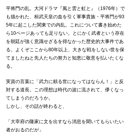
平将門の乱。大河ドラマ『風と雲と虹と』（1976年）で
も描かれた、桓武天皇の血を引く軍事貴族・平将門が93
5年に起こした関東での内乱。これについて書き始めた
ら10ページあっても足りない。とにかく武者という存在
を朝廷が強く意識せざるを得なかった歴史的大事件であ
る。よくぞここから80年以上、大きな戦をしない世を保
てましたねと先人たちの努力と知恵に敬意を払いたくな
る。
実資の言葉に「武力に頼る世になってはならん！」と反
対する道長。この理想は時代の波に流されて、儚くなっ
てしまうのだろうか。
しかし、その話が終わると、
「大宰府の隆家に文を出すなら消息を聞いてもらいたい
者がおるのだが」