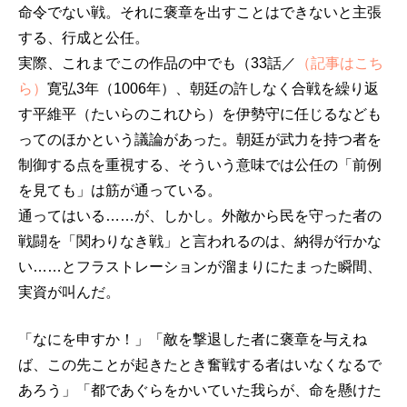
命令でない戦。それに褒章を出すことはできないと主張
する、行成と公任。
実際、これまでこの作品の中でも（33話／
（記事はこち
ら）
寛弘3年（1006年）、朝廷の許しなく合戦を繰り返
す平維平（たいらのこれひら）を伊勢守に任じるなども
ってのほかという議論があった。朝廷が武力を持つ者を
制御する点を重視する、そういう意味では公任の「前例
を見ても」は筋が通っている。
通ってはいる……が、しかし。外敵から民を守った者の
戦闘を「関わりなき戦」と言われるのは、納得が行かな
い……とフラストレーションが溜まりにたまった瞬間、
実資が叫んだ。
「なにを申すか！」「敵を撃退した者に褒章を与えね
ば、この先ことが起きたとき奮戦する者はいなくなるで
あろう」「都であぐらをかいていた我らが、命を懸けた