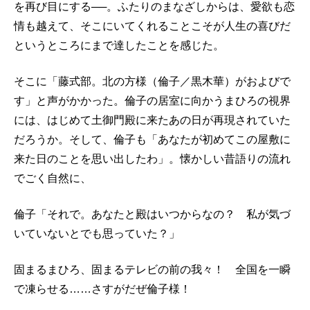
を再び目にする──。ふたりのまなざしからは、愛欲も恋
情も越えて、そこにいてくれることこそが人生の喜びだ
というところにまで達したことを感じた。
そこに「藤式部。北の方様（倫子／黒木華）がおよびで
す」と声がかかった。倫子の居室に向かうまひろの視界
には、はじめて土御門殿に来たあの日が再現されていた
だろうか。そして、倫子も「あなたが初めてこの屋敷に
来た日のことを思い出したわ」。懐かしい昔語りの流れ
でごく自然に、
倫子「それで。あなたと殿はいつからなの？ 私が気づ
いていないとでも思っていた？」
固まるまひろ、固まるテレビの前の我々！ 全国を一瞬
で凍らせる……さすがだぜ倫子様！