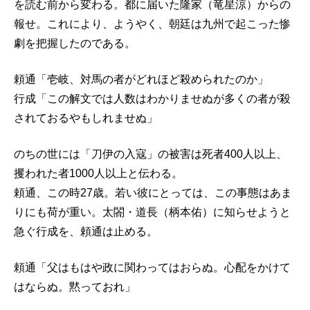
を読む前から変わる。都に届いた隆家（竜星涼）からの
報せ。これにより、ようやく、朝廷は九州で起こった惨
劇を把握したのである。
頼通「壱岐、対馬の者がどれほど殺められたのか」
行成「この解文では人数はわかりませぬが多くの者が殺
されておるやもしれませぬ」
のちの世には「刀伊の入寇」の被害は死者400人以上、
攫われた者1000人以上と伝わる。
頼通、この時27歳。若い彼にとっては、この事態はあま
りにも荷が重い。太閤・道長（柄本佑）に知らせようと
急ぐ行成を、頼通は止める。
頼通「父はもはや政に関わってはおらぬ。心配をかけて
はならぬ。黙っておれ」