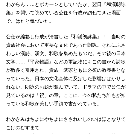
わからん……とポカーンとしていたが、翌日『和漢朗詠
集』を開いて眺めている公任を行成が訪ねてきた場面
で、はたと気づいた。
公任が編纂し行成が清書した『和漢朗詠集』！ 当時の
貴族社会において重要な文化であった朗詠。それにふさ
わしい漢詩、漢文、和歌を集めたものだ。その後の日本
文学……『平家物語』などの軍記物にもこの書から詩歌
が数多く引用され、貴族・武家ともに必須の教養書とな
っていった。日本の文化全体に及ぼした影響ははかりし
れない。朗詠のお題が並んでいて、ドラマの中で公任が
見ているのは「祝」の章。ここに、今の私たち誰もが知
っている和歌が美しい手蹟で書かれている。
わかきみはちよにやちよにさされいしのいはほとなりて
こけのむすまて