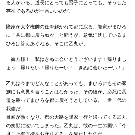
る人がいる。道長にとっても賢子にとっても、そうした
存在であるのが一番いいのだ。
隆家が太宰権帥の任を解かれて都に戻る。隆家がまひろ
に「共に都に戻らぬか」と問うが、意気消沈しているま
ひろは答えあぐねる。そこに乙丸が、
「御方様！ 私はきぬに会いとうございます！帰りまし
ょう！帰りたい！帰りたーい！ きぬに会いたーい！」
乙丸は今までどんなことがあっても、まひろにもその家
族にも意見を言うことはなかった。その彼が、必死に我
儘を装ってまひろを都に戻そうとしている。一世一代の
我儘だ。
目頭が熱くなり、都の大路を隆家一行と帰ってくる乙丸
の笑顔に泣いてしまった。乙丸は、彼の一生の願い「今
度こそ御方様をお守りする」を果たしたのだ。