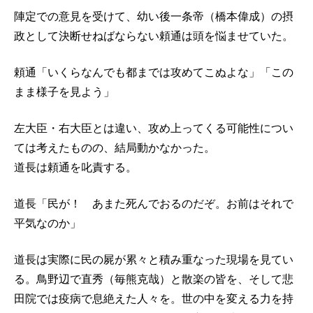
陣定での意見を受けて、幼い後一条帝（橋本偉成）の摂
政として決断せねばならない頼通は頭を悩ませていた。
頼通「いくらなんでも都までは攻めてこぬよな」「この
まま様子を見よう」
左大臣・右大臣とは違い、攻め上ってくる可能性につい
ては考えたものの、結局動かなかった。
道長は頼通を叱責する。
道長「民が！ あまた死んでおるのだぞ。お前はそれで
平気なのか」
道長は実際に民の屍が累々と積み重なった現場を見てい
る。鳥野辺で直秀（毎熊克哉）と散楽の皆を、そして悲
田院では疫病で息絶えた人々を。世の中を変える力を持