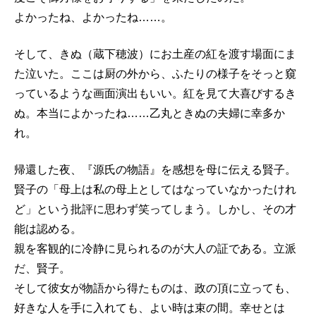
よかったね、よかったね……。
そして、きぬ（蔵下穂波）にお土産の紅を渡す場面にま
た泣いた。ここは厨の外から、ふたりの様子をそっと窺
っているような画面演出もいい。紅を見て大喜びするき
ぬ。本当によかったね……乙丸ときぬの夫婦に幸多か
れ。
帰還した夜、『源氏の物語』を感想を母に伝える賢子。
賢子の「母上は私の母上としてはなっていなかったけれ
ど」という批評に思わず笑ってしまう。しかし、その才
能は認める。
親を客観的に冷静に見られるのが大人の証である。立派
だ、賢子。
そして彼女が物語から得たものは、政の頂に立っても、
好きな人を手に入れても、よい時は束の間。幸せとは