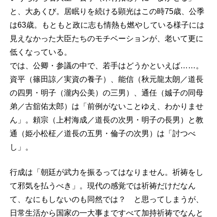
と、大あくび。居眠りを続ける顕光はこの時75歳、公季
は63歳。もともと政に志も情熱も燃やしている様子には
見えなかった大臣たちのモチベーションが、老いて更に
低くなっている。
では、公卿・参議の中で、若手はどうかといえば……。
資平（篠田諒／実資の養子）、能信（秋元龍太朗／道長
の四男・明子（瀧内公美）の三男）、通任（娍子の同母
弟／古舘佑太郎）は「前例がないことゆえ、わかりませ
ん」。頼宗（上村海成／道長の次男・明子の長男）と教
通（姫小松柾／道長の五男・倫子の次男）は「討つべ
し」。
行成は「朝廷が武力を振るってはなりません。祈祷をし
て邪気を払うべき」。現代の感覚では祈祷だけだなん
て、なにもしないのも同然では？ と思ってしまうが、
日常生活から国家の一大事まですべて加持祈祷でなんと