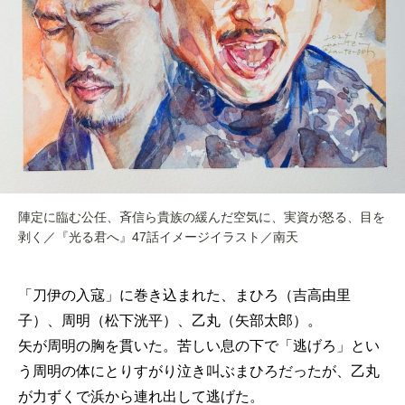
陣定に臨む公任、斉信ら貴族の緩んだ空気に、実資が怒る、目を
剥く／『光る君へ』47話イメージイラスト／南天
「刀伊の入寇」に巻き込まれた、まひろ（吉高由里
子）、周明（松下洸平）、乙丸（矢部太郎）。
矢が周明の胸を貫いた。苦しい息の下で「逃げろ」とい
う周明の体にとりすがり泣き叫ぶまひろだったが、乙丸
が力ずくで浜から連れ出して逃げた。