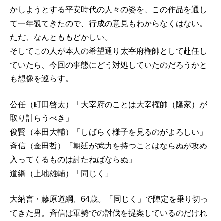
かしようとする平安時代の人々の姿を、この作品を通し
て一年観てきたので、行成の意見もわからなくはない。
ただ、なんとももどかしい。
そしてこの人が本人の希望通り太宰府権帥として赴任し
ていたら、今回の事態にどう対処していたのだろうかと
も想像を巡らす。
公任（町田啓太）「大宰府のことは大宰権帥（隆家）が
取り計らうべき」
俊賢（本田大輔）「しばらく様子を見るのがよろしい」
斉信（金田哲）「朝廷が武力を持つことはならぬが攻め
入ってくるものは討たねばならぬ」
道綱（上地雄輔）「同じく」
大納言・藤原道綱、64歳。「同じく」で陣定を乗り切っ
てきた男。斉信は軍勢での討伐を提案しているのだけれ