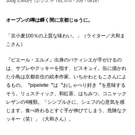
300g 3,900円（レジス デ TEL.075・205・0618）
オープンの噂は瞬く間に京都じゅうに。
「京小麦100％の上質な味わい。」（ライター／大和ま
こさん）
『ピエール・エルメ』出身のパティシエが手がけるの
は、サブレやクッキーを指す、ビスキュイ。缶に描かれ
た小鳥は京都在住の絵本作家、いちかわともこさんによ
るもの。〝pipelette〞は〝おしゃべり好き〞を意味する
そう。リュスティック、和紅茶、はちみつ、コニャック
レザンの4種類。「シンプルさに、シェフの心意気を感
じます。食べ終わるとすぐ手が伸びてしまう、危険なク
ッキー（笑）」（大和さん）。