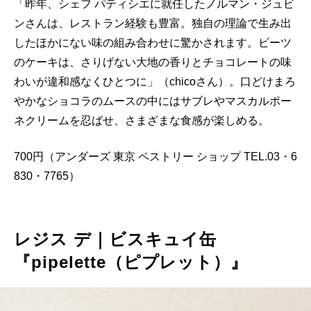
「昨年、シェフ パティシエに就任したノルマン・ジュビ
ンさんは、レストラン経験も豊富。独自の理論で生み出
したほかにない味の組み合わせに驚かされます。ビーツ
のケーキは、さりげない大地の香りとチョコレートの味
わいが違和感なくひとつに」（chicoさん）。口どけまろ
やかなショコラのムースの中にはサブレやマスカルポー
ネクリームを忍ばせ、さまざまな食感が楽しめる。
700円（アンダーズ 東京 ペストリー ショップ TEL.03・6
830・7765）
レジス デ｜ビスキュイ缶
『pipelette（ピプレット）』