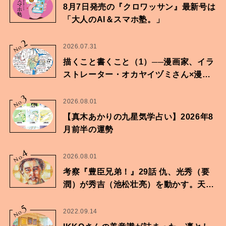
8月7日発売の『クロワッサン』最新号は
「大人のAI＆スマホ塾。」
2
No.
2026.07.31
描くこと書くこと（1）──漫画家、イラ
ストレーター・オカヤイヅミさん×漫画
家・鶴谷香央理さん
3
No.
2026.08.01
【真木あかりの九星気学占い】2026年8
月前半の運勢
4
No.
2026.08.01
考察『豊臣兄弟！』29話 仇、光秀（要
潤）が秀吉（池松壮亮）を動かす。天下
に向けた兄弟の分岐点。
5
No.
2022.09.14