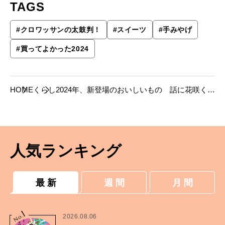
TAGS
#
クロワッサンの太鼓判！
#
スイーツ
#
手みやげ
#
買ってよかった2024
HOME
くらし
2024年、新登場のおいしいもの 話に花咲く、
最旬手みやげ
人気ランキング
最 新
週 間
月 間
1
No.
2026.08.06