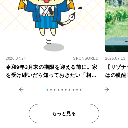
2026.07.24
SPONSORED
2026.07.13
令和9年3月末の期限を迎える前に。家
【リゾナ
を受け継いだら知っておきたい「相続
はの醍醐
登記の義務化」
アペロ
もっと見る