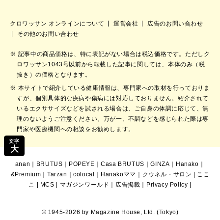
クロワッサン オンラインについて
運営会社
広告のお問い合わせ
その他のお問い合わせ
記事中の商品価格は、特に表記がない場合は税込価格です。ただしク
ロワッサン1043号以前から転載した記事に関しては、本体のみ（税
抜き）の価格となります。
本サイトで紹介している健康情報は、専門家への取材を行っておりま
すが、個別具体的な疾病や傷病には対応しておりません。紹介されて
いるエクササイズなどを試される場合は、ご自身の体調に応じて、無
理のないようご注意ください。万が一、不調などを感じられた際は専
門家や医療機関への相談をお勧めします。
文字
大
anan
｜
BRUTUS
｜
POPEYE
｜
Casa BRUTUS
｜
GINZA
｜
Hanako
｜
&Premium
｜
Tarzan
｜
colocal
｜
Hanakoママ
｜
クウネル・サロン
|
ここ
こ
|
MCS
|
マガジンワールド
｜
広告掲載
｜
Privacy Policy
|
© 1945-2026 by Magazine House, Ltd. (Tokyo)