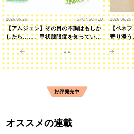
2026.06.26
SPONSORED
2026.06.25
【アムジェン】その目の不調はもしか
【ベネフ
したら……。甲状腺眼症を知っていま
寄り添う
すか？
きに
好評発売中
オススメの連載