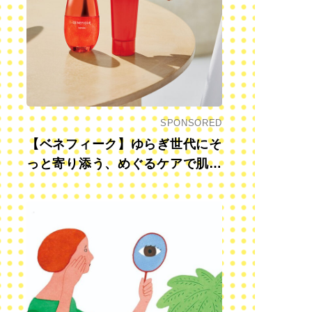
SPONSORED
【ベネフィーク】ゆらぎ世代にそ
っと寄り添う、めぐるケアで肌も
心も前向きに