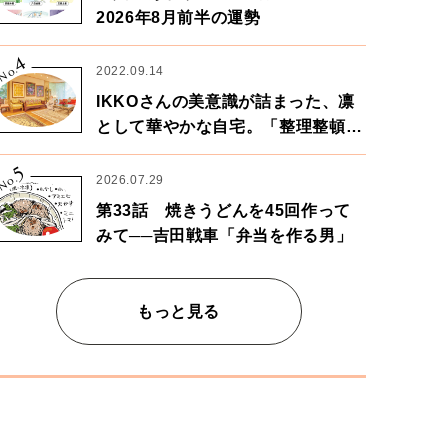
2026年8月前半の運勢
4
No.
2022.09.14
IKKOさんの美意識が詰まった、凛
として華やかな自宅。「整理整頓は
心のリズムが乱されないための作
5
業」。
No.
2026.07.29
第33話 焼きうどんを45回作って
みて──吉田戦車「弁当を作る男」
もっと見る