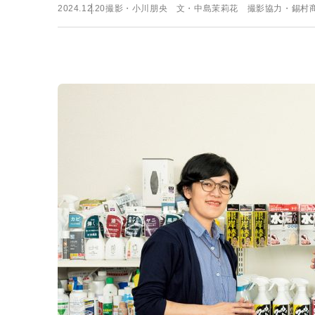
2024.12.20
撮影・小川朋央 文・中島茉莉花 撮影協力・錫村