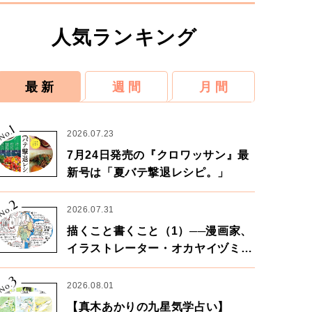
人気ランキング
最 新
週 間
月 間
1
No.
2026.07.23
7月24日発売の『クロワッサン』最
新号は「夏バテ撃退レシピ。」
2
No.
2026.07.31
描くこと書くこと（1）──漫画家、
イラストレーター・オカヤイヅミさ
ん×漫画家・鶴谷香央理さん
3
No.
2026.08.01
【真木あかりの九星気学占い】