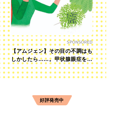
SPONSORED
【アムジェン】その目の不調はも
しかしたら……。甲状腺眼症を知
っていますか？
好評発売中