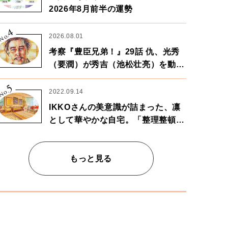
2026年8月前半の運勢
4
No.
2026.08.01
考察『豊臣兄弟！』29話 仇、光秀
（要潤）が秀吉（池松壮亮）を動か
す。天下に向けた兄弟の分岐点。
5
No.
2022.09.14
IKKOさんの美意識が詰まった、凛
として華やかな自宅。「整理整頓は
心のリズムが乱されないための作
業」。
もっと見る