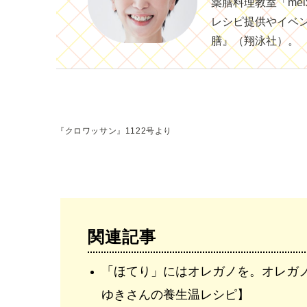
薬膳料理教室「me
レシピ提供やイベ
膳』（翔泳社）。
『クロワッサン』1122号より
関連記事
「ほてり」にはオレガノを。オレガ
ゆきさんの養生温レシピ】