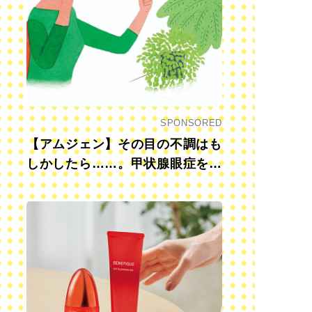
SPONSORED
【アムジェン】その目の不調はも
しかしたら……。甲状腺眼症を知
っていますか？