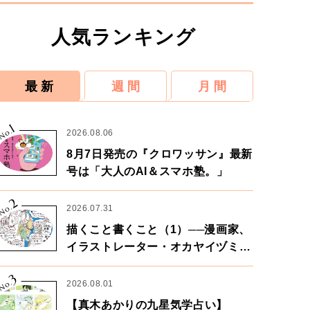
人気ランキング
最 新
週 間
月 間
1
No.
2026.08.06
8月7日発売の『クロワッサン』最新
号は「大人のAI＆スマホ塾。」
2
No.
2026.07.31
描くこと書くこと（1）──漫画家、
イラストレーター・オカヤイヅミさ
ん×漫画家・鶴谷香央理さん
3
No.
2026.08.01
【真木あかりの九星気学占い】