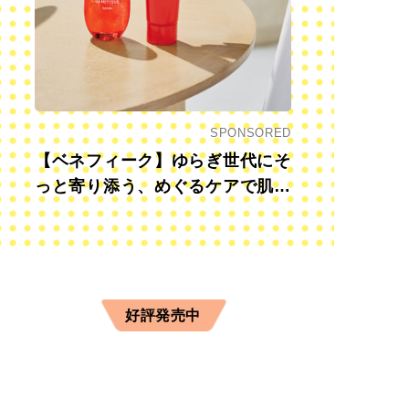
SPONSORED
【ベネフィーク】ゆらぎ世代にそ
っと寄り添う、めぐるケアで肌も
心も前向きに
好評発売中