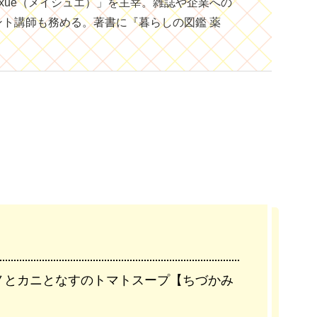
ixue（メイシュエ）」を主宰。雑誌や企業への
ント講師も務める。著書に『暮らしの図鑑 薬
ノとカニとなすのトマトスープ【ちづかみ