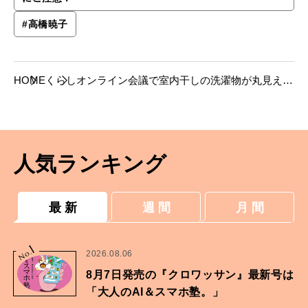
#
高橋暁子
HOME
くらし
オンライン会議で室内干しの洗濯物が丸見えで
した！
人気ランキング
最 新
週 間
月 間
1
No.
2026.08.06
8月7日発売の『クロワッサン』最新号は
「大人のAI＆スマホ塾。」