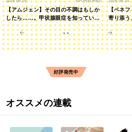
2026.06.26
SPONSORED
2026.06.25
【アムジェン】その目の不調はもしか
【ベネフ
したら……。甲状腺眼症を知っていま
寄り添う
すか？
きに
好評発売中
オススメの連載