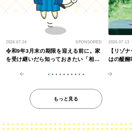
2026.07.24
SPONSORED
2026.07.13
令和9年3月末の期限を迎える前に。家
【リゾナ
を受け継いだら知っておきたい「相続
はの醍醐
登記の義務化」
アペロ
もっと見る