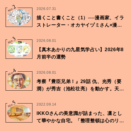
2
No.
2026.07.31
描くこと書くこと（1）──漫画家、イラ
ストレーター・オカヤイヅミさん×漫画
家・鶴谷香央理さん
3
No.
2026.08.01
【真木あかりの九星気学占い】2026年8
月前半の運勢
4
No.
2026.08.01
考察『豊臣兄弟！』29話 仇、光秀（要
潤）が秀吉（池松壮亮）を動かす。天下
に向けた兄弟の分岐点。
5
No.
2022.09.14
IKKOさんの美意識が詰まった、凛とし
て華やかな自宅。「整理整頓は心のリズ
ムが乱されないための作業」。