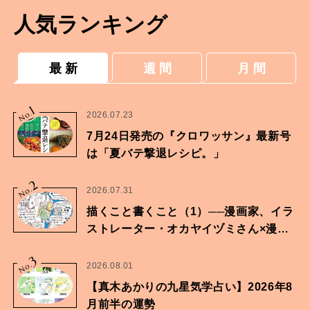
人気ランキング
最 新
週 間
月 間
1
No.
2026.07.23
7月24日発売の『クロワッサン』最新号
は「夏バテ撃退レシピ。」
2
No.
2026.07.31
描くこと書くこと（1）──漫画家、イラ
ストレーター・オカヤイヅミさん×漫画
家・鶴谷香央理さん
3
No.
2026.08.01
【真木あかりの九星気学占い】2026年8
月前半の運勢