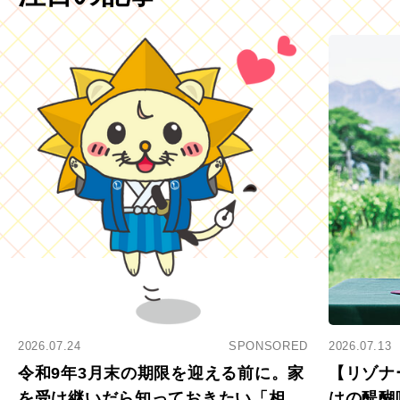
2026.07.24
SPONSORED
2026.07.13
令和9年3月末の期限を迎える前に。家
【リゾナ
を受け継いだら知っておきたい「相続
はの醍醐