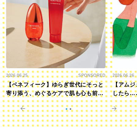
2026.06.25
SPONSORED
2026.06.26
【ベネフィーク】ゆらぎ世代にそっと
【アムジ
寄り添う、めぐるケアで肌も心も前向
したら…
きに
すか？