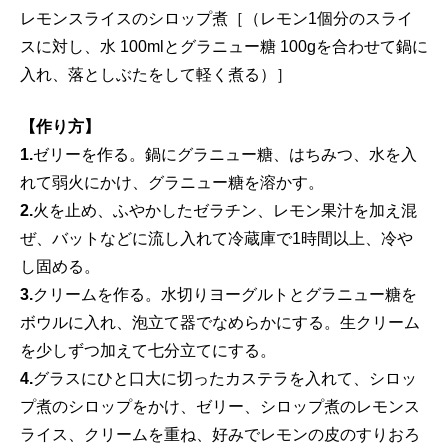
レモンスライスのシロップ煮［（レモン1個分のスライ
スに対し、水 100mlとグラニュー糖 100gを合わせて鍋に
入れ、落としぶたをして軽く煮る）］
【作り方】
1.
ゼリーを作る。鍋にグラニュー糖、はちみつ、水を入
れて弱火にかけ、グラニュー糖を溶かす。
2.
火を止め、ふやかしたゼラチン、レモン果汁を加え混
ぜ、バットなどに流し入れて冷蔵庫で1時間以上、冷や
し固める。
3.
クリームを作る。水切りヨーグルトとグラニュー糖を
ボウルに入れ、泡立て器でなめらかにする。生クリーム
を少しずつ加えて七分立てにする。
4.
グラスにひと口大に切ったカステラを入れて、シロッ
プ煮のシロップをかけ、ゼリー、シロップ煮のレモンス
ライス、クリームを重ね、好みでレモンの皮のすりおろ