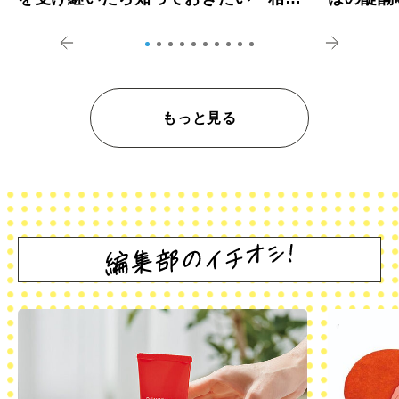
登記の義務化」
アペロ
もっと見る