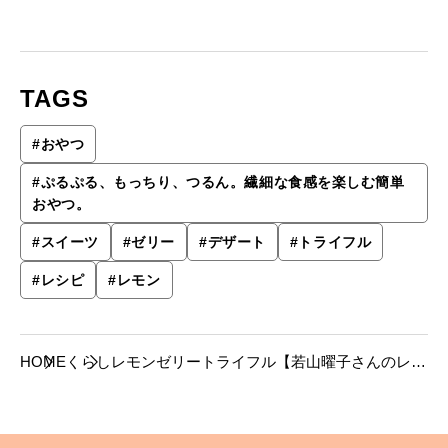
TAGS
#
おやつ
#
ぷるぷる、もっちり、つるん。繊細な食感を楽しむ簡単
おやつ。
#
スイーツ
#
ゼリー
#
デザート
#
トライフル
#
レシピ
#
レモン
HOME
くらし
レモンゼリートライフル【若山曜子さんのレシ
ピ】