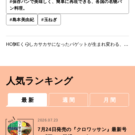
#
保存パンで美味しく、簡単に再現できる、各国の名物パ
ン料理。
#
島本美由紀
#
玉ねぎ
HOME
くらし
カサカサになったバゲットが生まれ変わる、オ
ニオングラタンスープ風【島本美由紀さんのレ
シピ】
人気ランキング
最 新
週 間
月 間
1
No.
2026.07.23
7月24日発売の『クロワッサン』最新号