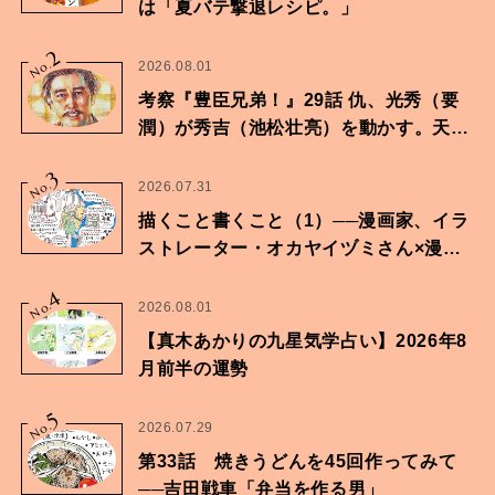
は「夏バテ撃退レシピ。」
2
No.
2026.08.01
考察『豊臣兄弟！』29話 仇、光秀（要
潤）が秀吉（池松壮亮）を動かす。天下
に向けた兄弟の分岐点。
3
No.
2026.07.31
描くこと書くこと（1）──漫画家、イラ
ストレーター・オカヤイヅミさん×漫画
家・鶴谷香央理さん
4
No.
2026.08.01
【真木あかりの九星気学占い】2026年8
月前半の運勢
5
No.
2026.07.29
第33話 焼きうどんを45回作ってみて
──吉田戦車「弁当を作る男」