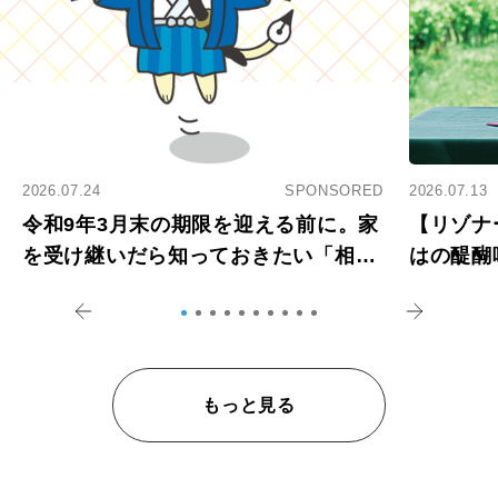
2026.07.24
SPONSORED
2026.07.13
令和9年3月末の期限を迎える前に。家
【リゾナ
を受け継いだら知っておきたい「相続
はの醍醐
登記の義務化」
アペロ
もっと見る