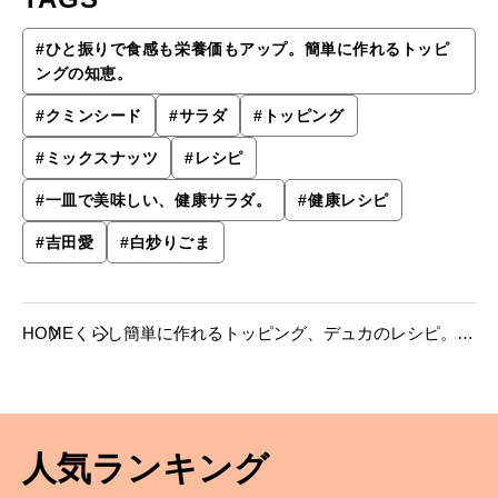
#
ひと振りで食感も栄養価もアップ。簡単に作れるトッピ
ングの知恵。
#
クミンシード
#
サラダ
#
トッピング
#
ミックスナッツ
#
レシピ
#
一皿で美味しい、健康サラダ。
#
健康レシピ
#
吉田愛
#
白炒りごま
HOME
くらし
簡単に作れるトッピング、デュカのレシピ。サ
ラダにかければ、食感も栄養価もアップ。
人気ランキング