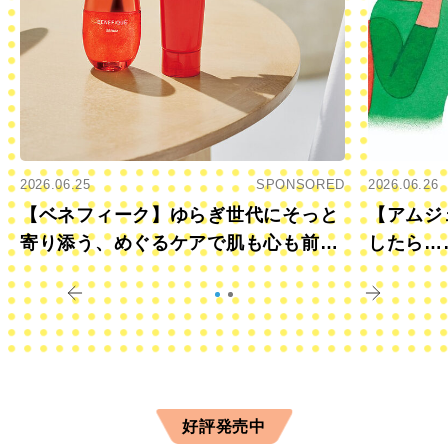
2026.06.25
SPONSORED
2026.06.26
【ベネフィーク】ゆらぎ世代にそっと
【アムジ
寄り添う、めぐるケアで肌も心も前向
したら…
きに
すか？
好評発売中