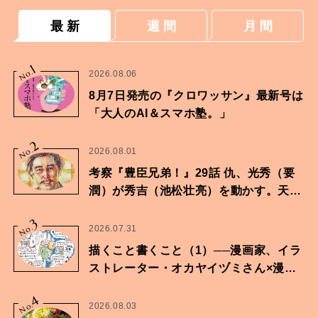
最 新
週 間
月 間
1
No.
2026.08.06
8月7日発売の『クロワッサン』最新号は
「大人のAI＆スマホ塾。」
2
No.
2026.08.01
考察『豊臣兄弟！』29話 仇、光秀（要
潤）が秀吉（池松壮亮）を動かす。天下
に向けた兄弟の分岐点。
3
No.
2026.07.31
描くこと書くこと（1）──漫画家、イラ
ストレーター・オカヤイヅミさん×漫画
家・鶴谷香央理さん
4
No.
2026.08.03