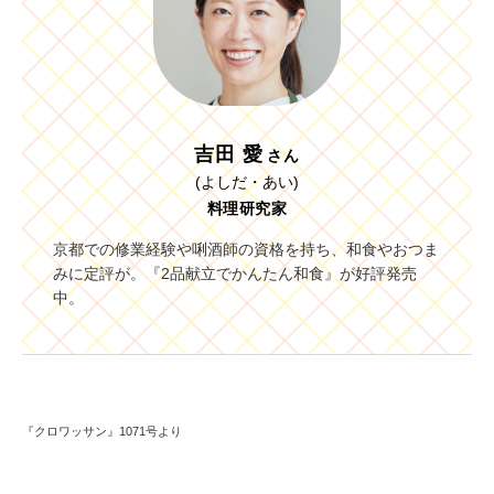
吉田 愛
さん
(よしだ・あい)
料理研究家
京都での修業経験や唎酒師の資格を持ち、和食やおつま
みに定評が。『2品献立でかんたん和食』が好評発売
中。
『クロワッサン』1071号より