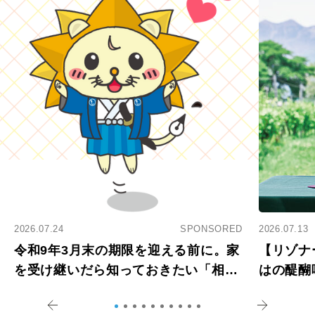
2026.07.24
SPONSORED
2026.07.13
令和9年3月末の期限を迎える前に。家
【リゾナ
を受け継いだら知っておきたい「相続
はの醍醐
登記の義務化」
アペロ