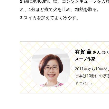
2.
鍋に水400ml、塩、コンソメキューブを
れ、1分ほど煮て火を止め、粗熱を取る。
3.
スイカを加えてよく冷やす。
有賀 薫
さん
(あ
スープ作家
2011年から10年
ピ本は10冊にのぼ
まった』。