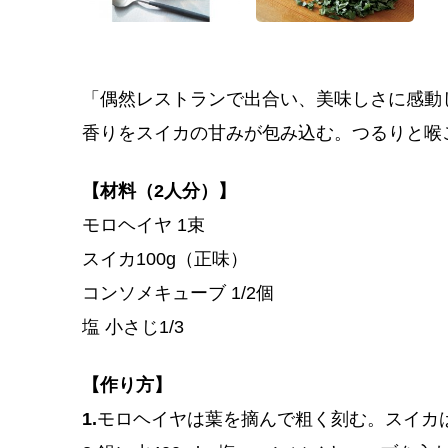
「偶然レストランで出合い、美味しさに感動
香りをスイカの甘みが包み込む。つるりと喉
【材料（2人分）】
モロヘイヤ 1束
スイカ100g（正味）
コンソメキューブ 1/2個
塩 小さじ1/3
【作り方】
1.
モロヘイヤは葉を摘んで粗く刻む。スイカは