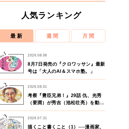
人気ランキング
最 新
週 間
月 間
1
No.
2026.08.06
8月7日発売の『クロワッサン』最新
号は「大人のAI＆スマホ塾。」
2
No.
2026.08.01
考察『豊臣兄弟！』29話 仇、光秀
（要潤）が秀吉（池松壮亮）を動か
す。天下に向けた兄弟の分岐点。
3
No.
2026.07.31
描くこと書くこと（1）──漫画家、