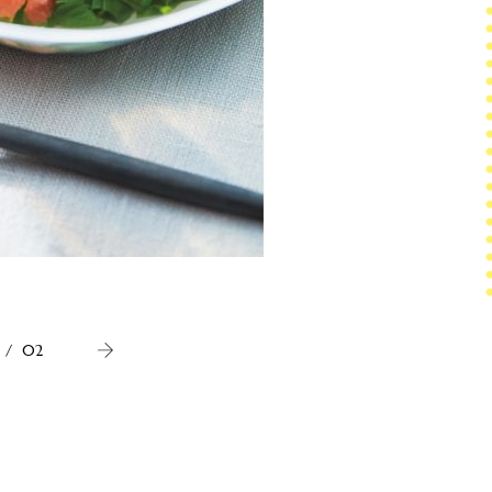
モロヘイ
/
02