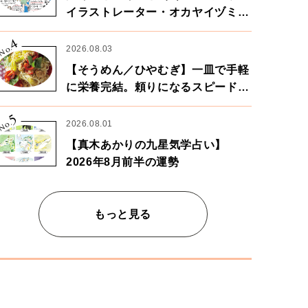
イラストレーター・オカヤイヅミさ
ん×漫画家・鶴谷香央理さん
4
No.
2026.08.03
【そうめん／ひやむぎ】一皿で手軽
に栄養完結。頼りになるスピードパ
ワー麺
5
No.
2026.08.01
【真木あかりの九星気学占い】
2026年8月前半の運勢
もっと見る