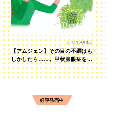
SPONSORED
【アムジェン】その目の不調はも
しかしたら……。甲状腺眼症を知
っていますか？
ヤは葉を摘んで粗く刻む。
好評発売中