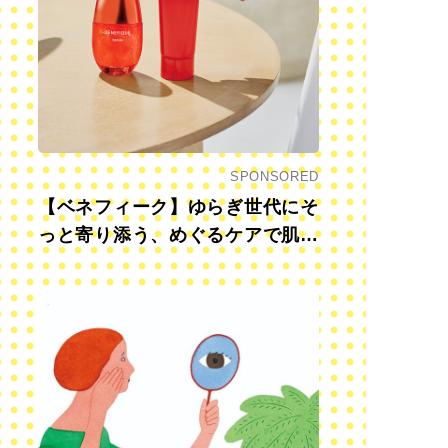
SPONSORED
【ベネフィーク】ゆらぎ世代にそ
っと寄り添う、めぐるケアで肌も
心も前向きに