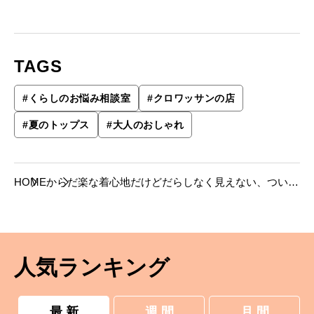
TAGS
#
くらしのお悩み相談室
#
クロワッサンの店
#
夏のトップス
#
大人のおしゃれ
HOME
からだ
楽な着心地だけどだらしなく見えない、つい手
にとってしまうような夏の定番トップスを探し
ています【くらしのお悩み相談室】
人気ランキング
最 新
週 間
月 間