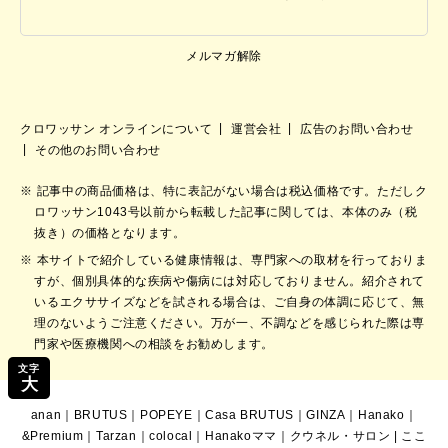
メルマガ解除
クロワッサン オンラインについて
運営会社
広告のお問い合わせ
その他のお問い合わせ
記事中の商品価格は、特に表記がない場合は税込価格です。ただしク
ロワッサン1043号以前から転載した記事に関しては、本体のみ（税
抜き）の価格となります。
本サイトで紹介している健康情報は、専門家への取材を行っておりま
すが、個別具体的な疾病や傷病には対応しておりません。紹介されて
いるエクササイズなどを試される場合は、ご自身の体調に応じて、無
理のないようご注意ください。万が一、不調などを感じられた際は専
門家や医療機関への相談をお勧めします。
文字
大
anan
｜
BRUTUS
｜
POPEYE
｜
Casa BRUTUS
｜
GINZA
｜
Hanako
｜
&Premium
｜
Tarzan
｜
colocal
｜
Hanakoママ
｜
クウネル・サロン
|
ここ