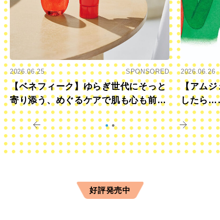
2026.06.25
SPONSORED
2026.06.26
【ベネフィーク】ゆらぎ世代にそっと
【アムジ
寄り添う、めぐるケアで肌も心も前向
したら…
きに
すか？
好評発売中