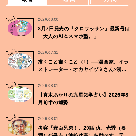
1
No.
2026.08.06
8月7日発売の『クロワッサン』最新号は
「大人のAI＆スマホ塾。」
2
No.
2026.07.31
描くこと書くこと（1）──漫画家、イラ
ストレーター・オカヤイヅミさん×漫画
家・鶴谷香央理さん
3
No.
2026.08.01
【真木あかりの九星気学占い】2026年8
月前半の運勢
4
No.
2026.08.01
考察『豊臣兄弟！』29話 仇、光秀（要
潤）が秀吉（池松壮亮）を動かす。天下