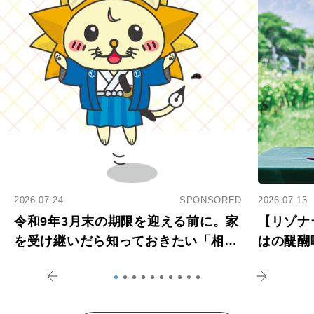
2026.07.24
SPONSORED
2026.07.13
令和9年3月末の期限を迎える前に。家
【リゾナ
を受け継いだら知っておきたい「相続
はの醍醐
登記の義務化」
アペロ