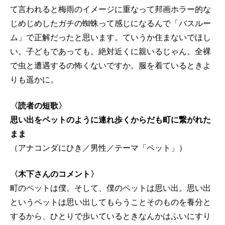
て言われると梅雨のイメージに重なって邦画ホラー的な
じめじめしたガチの蜘蛛って感じになるんで「バスルー
ム」で正解だったと思います。ていうか住まないでほし
い。子どもであっても。絶対近くに親いるじゃん。全裸
で虫と遭遇するの怖くないですか。服を着ているときよ
りも遥かに。
〈読者の短歌〉
思い出をペットのように連れ歩くからだも町に繋がれた
まま
（アナコンダにひき／男性／テーマ「ペット」）
〈木下さんのコメント〉
町のペットは僕。そして、僕のペットは思い出。思い出
というペットは思い出してもらうことそのものを養分と
するから、ひとりで歩いているときなんかはふいにすり