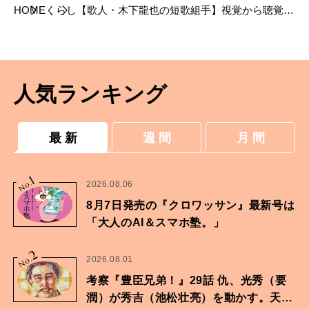
HOME
くらし
【歌人・木下龍也の短歌組手】視覚から聴覚へ
の巧みなずらし。
人気ランキング
最 新
週 間
月 間
1
No.
2026.08.06
8月7日発売の『クロワッサン』最新号は
「大人のAI＆スマホ塾。」
2
No.
2026.08.01
考察『豊臣兄弟！』29話 仇、光秀（要
潤）が秀吉（池松壮亮）を動かす。天下