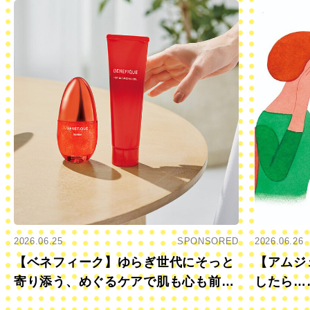
2026.06.25
SPONSORED
2026.06.26
【ベネフィーク】ゆらぎ世代にそっと
【アムジ
寄り添う、めぐるケアで肌も心も前向
したら…
きに
すか？