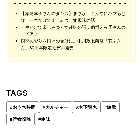
【瀬尾幸子さんのダンス】まさか、こんなにハマると
は。一生かけて楽しみつくす趣味の話
一生かけて楽しみつくす趣味の話：稲垣えみ子さんの
「ピアノ」
四季の彩りを日々の台所に。中川政七商店「花ふき
ん」30周年限定モデル発売
TAGS
#
おうち時間
#
カルチャー
#
木下龍也
#
短歌
#
読者投稿
#
趣味