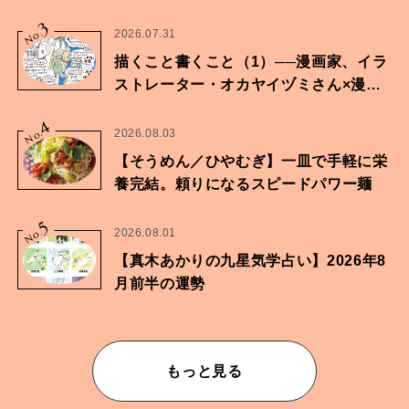
に向けた兄弟の分岐点。
3
No.
2026.07.31
描くこと書くこと（1）──漫画家、イラ
ストレーター・オカヤイヅミさん×漫画
家・鶴谷香央理さん
4
No.
2026.08.03
【そうめん／ひやむぎ】一皿で手軽に栄
養完結。頼りになるスピードパワー麺
5
No.
2026.08.01
【真木あかりの九星気学占い】2026年8
月前半の運勢
もっと見る