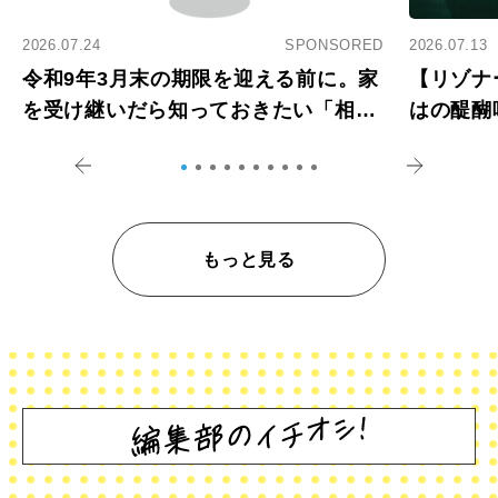
2026.07.24
SPONSORED
2026.07.13
令和9年3月末の期限を迎える前に。家
【リゾナ
を受け継いだら知っておきたい「相続
はの醍醐
登記の義務化」
アペロ
もっと見る