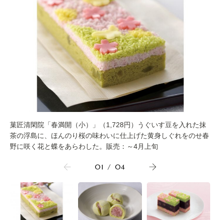
菓匠清閑院「春満開（小）」（1,728円）うぐいす豆を入れた抹
茶の浮島に、ほんのり桜の味わいに仕上げた黄身しぐれをのせ春
野に咲く花と蝶をあらわした。販売：～4月上旬
01
/
04