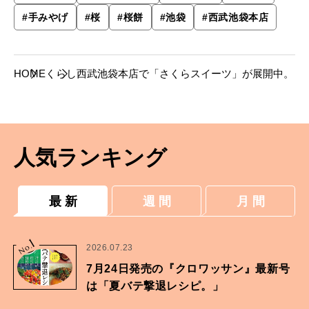
#
手みやげ
#
桜
#
桜餅
#
池袋
#
西武池袋本店
HOME
くらし
西武池袋本店で「さくらスイーツ」が展開中。
人気ランキング
最 新
週 間
月 間
1
No.
2026.07.23
7月24日発売の『クロワッサン』最新号
は「夏バテ撃退レシピ。」