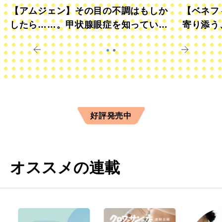
【アムジェン】その目の不調はもしか
【ベネフ
したら……。甲状腺眼症を知っていま
寄り添う
すか？
きに
好評発売中
オススメの連載