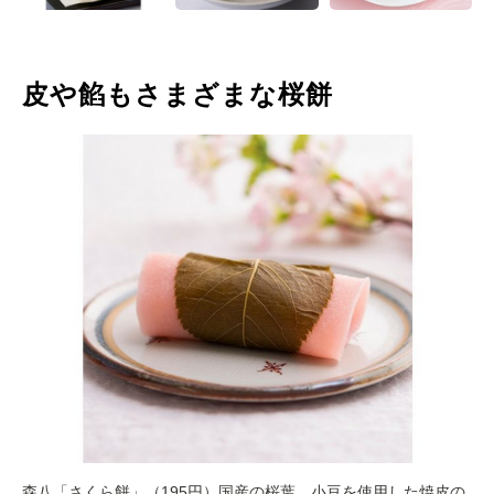
皮や餡もさまざまな桜餅
森八「さくら餅」（195円）国産の桜葉、小豆を使用した焼皮の