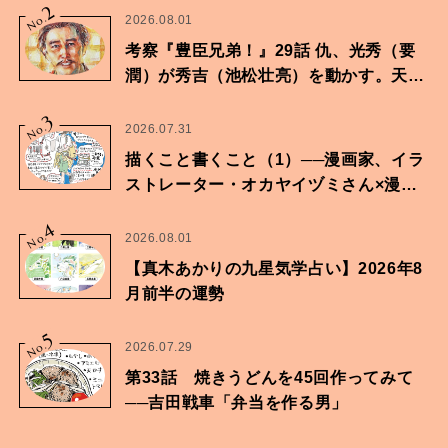
2
No.
2026.08.01
考察『豊臣兄弟！』29話 仇、光秀（要
潤）が秀吉（池松壮亮）を動かす。天下
に向けた兄弟の分岐点。
3
No.
2026.07.31
描くこと書くこと（1）──漫画家、イラ
ストレーター・オカヤイヅミさん×漫画
家・鶴谷香央理さん
4
No.
2026.08.01
【真木あかりの九星気学占い】2026年8
月前半の運勢
5
No.
2026.07.29
第33話 焼きうどんを45回作ってみて
──吉田戦車「弁当を作る男」