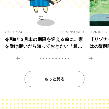
2026.07.24
SPONSORED
2026.07.13
令和9年3月末の期限を迎える前に。家
【リゾナ
を受け継いだら知っておきたい「相続
はの醍醐
登記の義務化」
アペロ
もっと見る