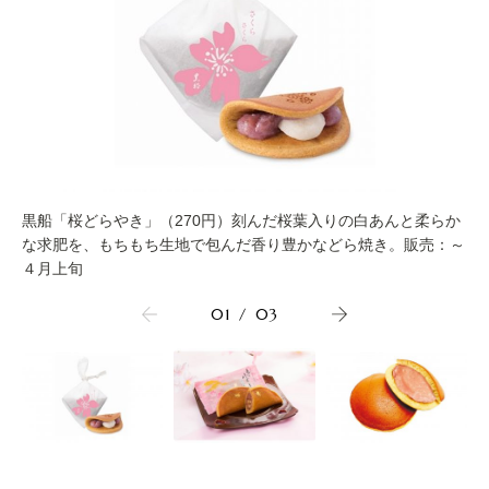
黒船「桜どらやき」（270円）刻んだ桜葉入りの白あんと柔らか
な求肥を、もちもち生地で包んだ香り豊かなどら焼き。販売：～
４月上旬
01
/
03