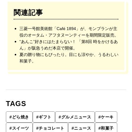
関連記事
三菱一号館美術館「Café 1894」が、モンブランが主
役のオータム・アフタヌーンティーを期間限定販売。
“あんこ”好きにはたまらない！ 「第8回 時をかけるあ
ん」が阪急うめだ本店で開催。
夏の贈り物にもぴったり。目にも涼やか、うるわしい
和菓子。
TAGS
#
どら焼き
#
ギフト
#
グルメニュース
#
ケーキ
#
スイーツ
#
チョコレート
#
ニュース
#
和菓子